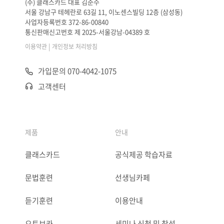
(주) 클래스카드 대표 김준수
서울 강남구 테헤란로 63길 11, 이노센스빌딩 12층 (삼성동)
사업자등록번호 372-86-00840
통신판매신고번호 제 2025-서울강남-04389 호
|
이용약관
개인정보 처리방침
가입문의 070-4042-1075
고객센터
제품
안내
클래스카드
공식제공 학습자료
문법훈련
선생님카페
듣기훈련
이용안내
오토보카
세미나 신청 및 참석