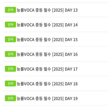
능률VOCA 중등 필수 [2025] DAY 13
능률VOCA 중등 필수 [2025] DAY 14
능률VOCA 중등 필수 [2025] DAY 15
능률VOCA 중등 필수 [2025] DAY 16
능률VOCA 중등 필수 [2025] DAY 17
능률VOCA 중등 필수 [2025] DAY 18
능률VOCA 중등 필수 [2025] DAY 19