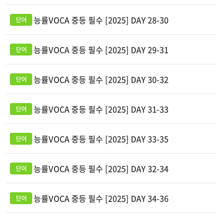
능률VOCA 중등 필수 [2025] DAY 28-30
능률VOCA 중등 필수 [2025] DAY 29-31
능률VOCA 중등 필수 [2025] DAY 30-32
능률VOCA 중등 필수 [2025] DAY 31-33
능률VOCA 중등 필수 [2025] DAY 33-35
능률VOCA 중등 필수 [2025] DAY 32-34
능률VOCA 중등 필수 [2025] DAY 34-36