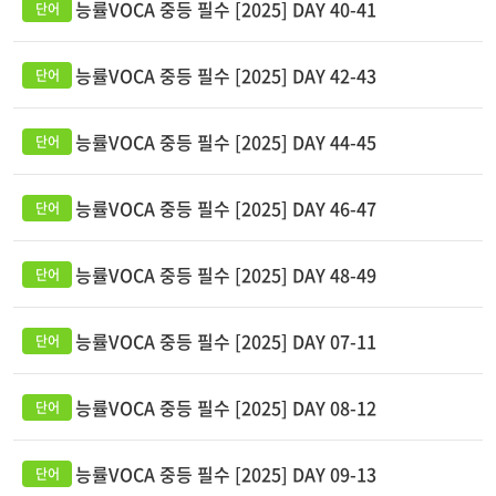
능률VOCA 중등 필수 [2025] DAY 40-41
능률VOCA 중등 필수 [2025] DAY 42-43
능률VOCA 중등 필수 [2025] DAY 44-45
능률VOCA 중등 필수 [2025] DAY 46-47
능률VOCA 중등 필수 [2025] DAY 48-49
능률VOCA 중등 필수 [2025] DAY 07-11
능률VOCA 중등 필수 [2025] DAY 08-12
능률VOCA 중등 필수 [2025] DAY 09-13