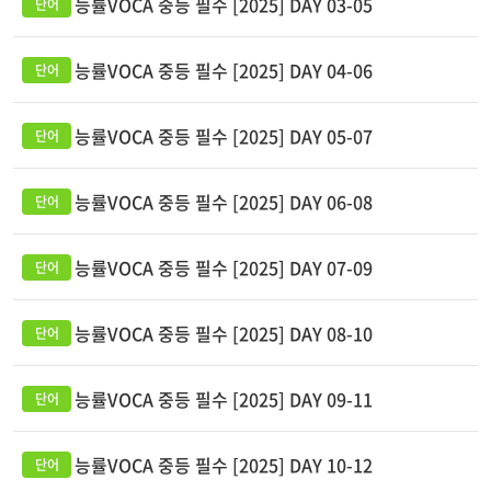
능률VOCA 중등 필수 [2025] DAY 03-05
능률VOCA 중등 필수 [2025] DAY 04-06
능률VOCA 중등 필수 [2025] DAY 05-07
능률VOCA 중등 필수 [2025] DAY 06-08
능률VOCA 중등 필수 [2025] DAY 07-09
능률VOCA 중등 필수 [2025] DAY 08-10
능률VOCA 중등 필수 [2025] DAY 09-11
능률VOCA 중등 필수 [2025] DAY 10-12