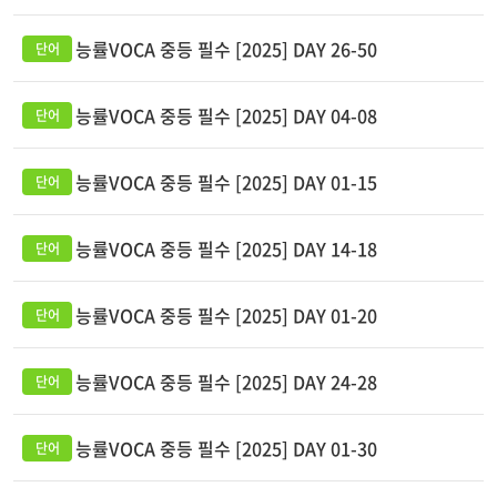
능률VOCA 중등 필수 [2025] DAY 26-50
능률VOCA 중등 필수 [2025] DAY 04-08
능률VOCA 중등 필수 [2025] DAY 01-15
능률VOCA 중등 필수 [2025] DAY 14-18
능률VOCA 중등 필수 [2025] DAY 01-20
능률VOCA 중등 필수 [2025] DAY 24-28
능률VOCA 중등 필수 [2025] DAY 01-30