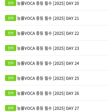
능률VOCA 중등 필수 [2025] DAY 20
능률VOCA 중등 필수 [2025] DAY 21
능률VOCA 중등 필수 [2025] DAY 22
능률VOCA 중등 필수 [2025] DAY 23
능률VOCA 중등 필수 [2025] DAY 24
능률VOCA 중등 필수 [2025] DAY 25
능률VOCA 중등 필수 [2025] DAY 26
능률VOCA 중등 필수 [2025] DAY 27