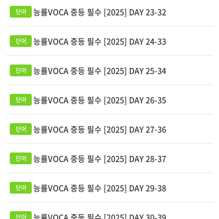
능률VOCA 중등 필수 [2025] DAY 23-32
능률VOCA 중등 필수 [2025] DAY 24-33
능률VOCA 중등 필수 [2025] DAY 25-34
능률VOCA 중등 필수 [2025] DAY 26-35
능률VOCA 중등 필수 [2025] DAY 27-36
능률VOCA 중등 필수 [2025] DAY 28-37
능률VOCA 중등 필수 [2025] DAY 29-38
능률VOCA 중등 필수 [2025] DAY 30-39