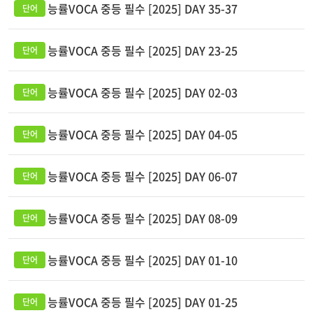
능률VOCA 중등 필수 [2025] DAY 35-37
능률VOCA 중등 필수 [2025] DAY 23-25
능률VOCA 중등 필수 [2025] DAY 02-03
능률VOCA 중등 필수 [2025] DAY 04-05
능률VOCA 중등 필수 [2025] DAY 06-07
능률VOCA 중등 필수 [2025] DAY 08-09
능률VOCA 중등 필수 [2025] DAY 01-10
능률VOCA 중등 필수 [2025] DAY 01-25