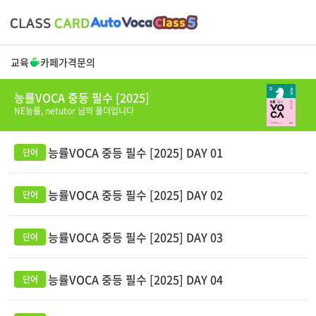
교육
카페
가격
문의
능률VOCA 중등 필수 [2025]
NE능률,
netutor
님의 폴더입니다
능률VOCA 중등 필수 [2025] DAY 01
능률VOCA 중등 필수 [2025] DAY 02
능률VOCA 중등 필수 [2025] DAY 03
능률VOCA 중등 필수 [2025] DAY 04