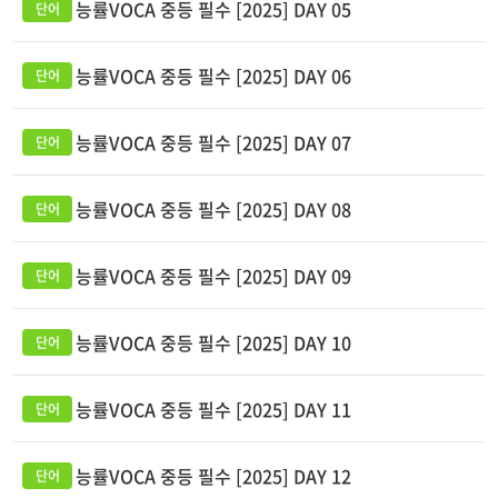
능률VOCA 중등 필수 [2025] DAY 05
능률VOCA 중등 필수 [2025] DAY 06
능률VOCA 중등 필수 [2025] DAY 07
능률VOCA 중등 필수 [2025] DAY 08
능률VOCA 중등 필수 [2025] DAY 09
능률VOCA 중등 필수 [2025] DAY 10
능률VOCA 중등 필수 [2025] DAY 11
능률VOCA 중등 필수 [2025] DAY 12