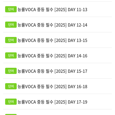
능률VOCA 중등 필수 [2025] DAY 11-13
능률VOCA 중등 필수 [2025] DAY 12-14
능률VOCA 중등 필수 [2025] DAY 13-15
능률VOCA 중등 필수 [2025] DAY 14-16
능률VOCA 중등 필수 [2025] DAY 15-17
능률VOCA 중등 필수 [2025] DAY 16-18
능률VOCA 중등 필수 [2025] DAY 17-19