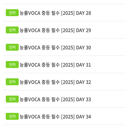
능률VOCA 중등 필수 [2025] DAY 28
능률VOCA 중등 필수 [2025] DAY 29
능률VOCA 중등 필수 [2025] DAY 30
능률VOCA 중등 필수 [2025] DAY 31
능률VOCA 중등 필수 [2025] DAY 32
능률VOCA 중등 필수 [2025] DAY 33
능률VOCA 중등 필수 [2025] DAY 34