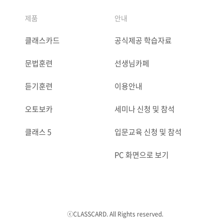
제품
안내
클래스카드
공식제공 학습자료
문법훈련
선생님카페
듣기훈련
이용안내
오토보카
세미나 신청 및 참석
클래스 5
입문교육 신청 및 참석
PC 화면으로 보기
ⓒCLASSCARD. All Rights reserved.