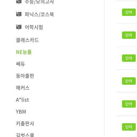
수능/모의고사
파닉스/코스북
어학시험
클래스카드
NE능률
쎄듀
동아출판
해커스
A*list
YBM
키출판사
길벗스쿨