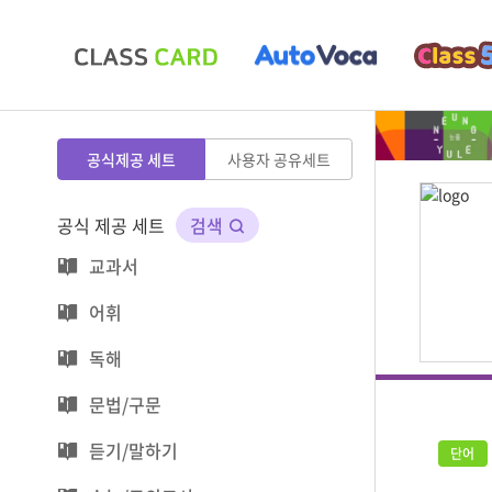
공식제공 세트
사용자 공유세트
공식 제공 세트
검색
교과서
어휘
독해
문법/구문
듣기/말하기