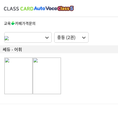
교육
카페
가격
문의
중등 (2권)
쎄듀 - 어휘