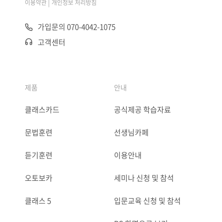
|
이용약관
개인정보 처리방침
가입문의 070-4042-1075
고객센터
제품
안내
클래스카드
공식제공 학습자료
문법훈련
선생님카페
듣기훈련
이용안내
오토보카
세미나 신청 및 참석
클래스 5
입문교육 신청 및 참석