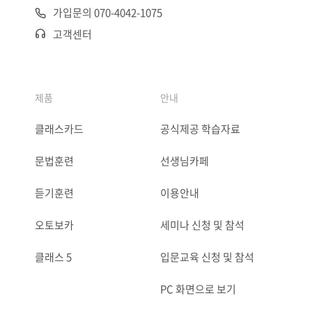
가입문의 070-4042-1075
고객센터
제품
안내
클래스카드
공식제공 학습자료
문법훈련
선생님카페
듣기훈련
이용안내
오토보카
세미나 신청 및 참석
클래스 5
입문교육 신청 및 참석
PC 화면으로 보기