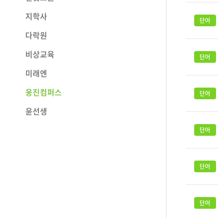
지학사
다락원
비상교육
미래엔
웅진컴퍼스
윤선생