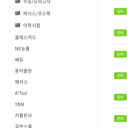
수능/모의고사
파닉스/코스북
어학시험
클래스카드
NE능률
쎄듀
동아출판
해커스
A*list
YBM
키출판사
길벗스쿨