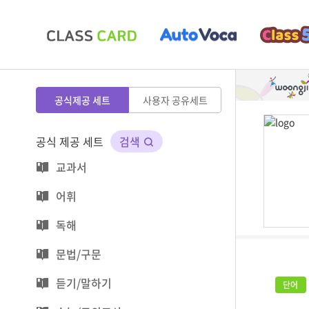
공식제공 세트
사용자 공유세트
공식 제공 세트
검색
교과서
어휘
독해
문법/구문
듣기/말하기