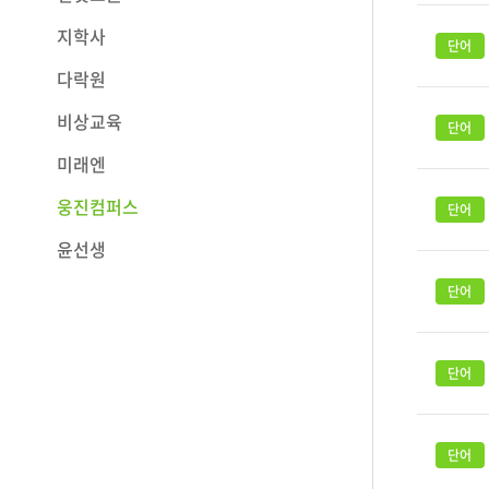
지학사
다락원
비상교육
미래엔
웅진컴퍼스
윤선생