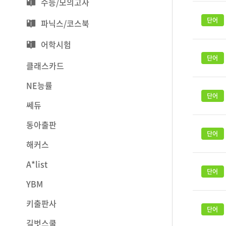
수능/모의고사
파닉스/코스북
어학시험
클래스카드
NE능률
쎄듀
동아출판
해커스
A*list
YBM
키출판사
길벗스쿨