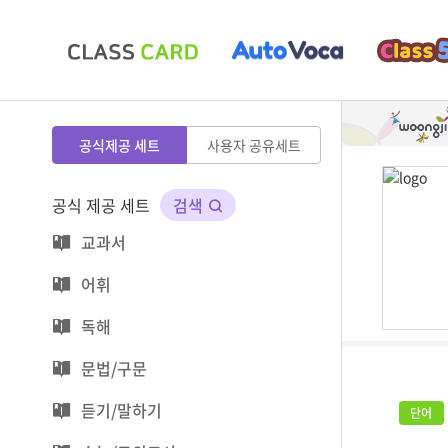
공식제공 세트
사용자 공유세트
공식 제공 세트
검색
교과서
어휘
독해
문법/구문
듣기/말하기