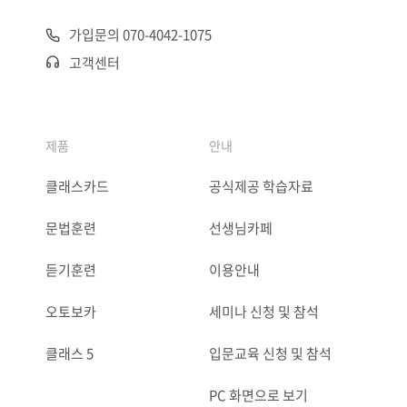
가입문의 070-4042-1075
고객센터
제품
안내
클래스카드
공식제공 학습자료
문법훈련
선생님카페
듣기훈련
이용안내
오토보카
세미나 신청 및 참석
클래스 5
입문교육 신청 및 참석
PC 화면으로 보기