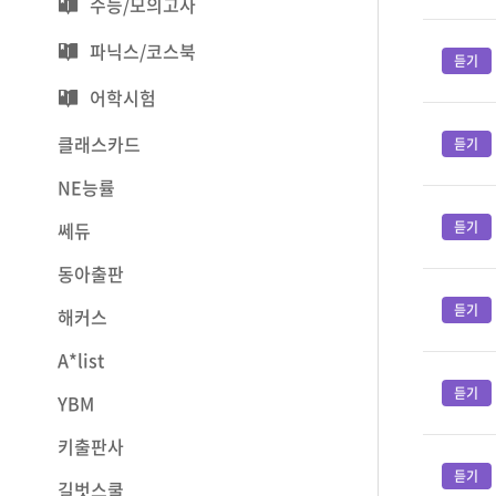
수능/모의고사
파닉스/코스북
어학시험
클래스카드
NE능률
쎄듀
동아출판
해커스
A*list
YBM
키출판사
길벗스쿨