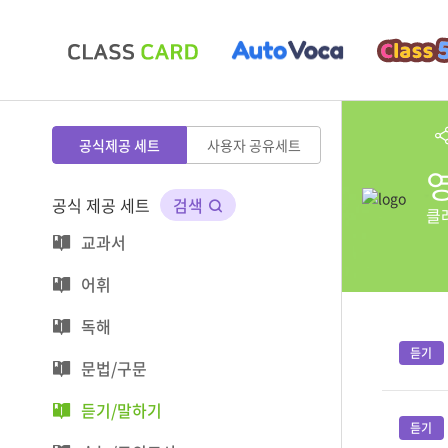
공식제공 세트
사용자 공유세트
공식 제공 세트
검색
클
교과서
어휘
독해
문법/구문
듣기/말하기