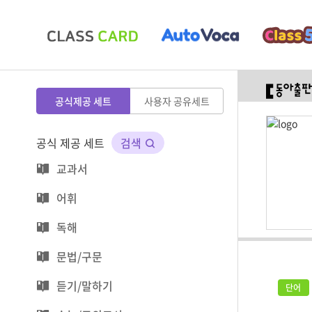
공식제공 세트
사용자 공유세트
공식 제공 세트
검색
교과서
어휘
독해
문법/구문
듣기/말하기