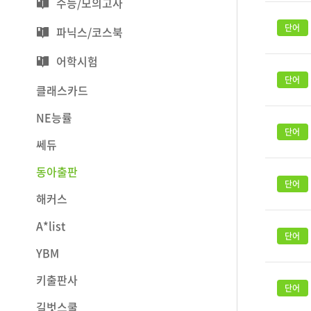
수능/모의고사
파닉스/코스북
어학시험
클래스카드
NE능률
쎄듀
동아출판
해커스
A*list
YBM
키출판사
길벗스쿨