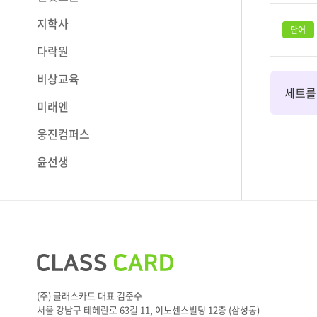
지학사
다락원
비상교육
세트를
미래엔
웅진컴퍼스
윤선생
(주) 클래스카드 대표 김준수
서울 강남구 테헤란로 63길 11, 이노센스빌딩 12층 (삼성동)