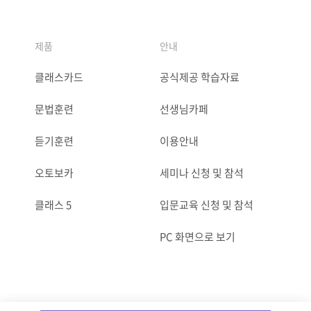
제품
안내
클래스카드
공식제공 학습자료
문법훈련
선생님카페
듣기훈련
이용안내
오토보카
세미나 신청 및 참석
클래스 5
입문교육 신청 및 참석
PC 화면으로 보기