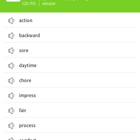
120 카드
|
netutor
action
backward
sore
daytime
chore
impress
fair
process