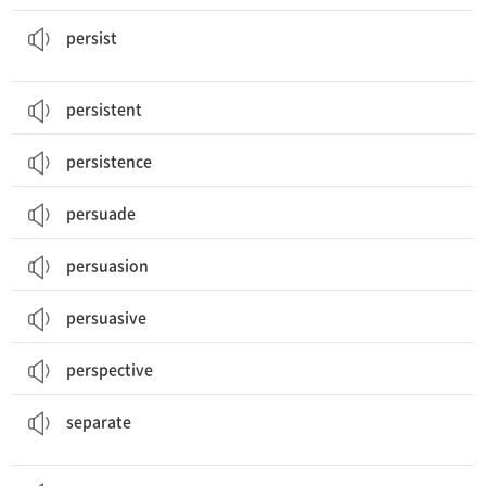
(어려움에도 불구하고) 계속 ~하다; (주로 좋지 않은 일이) 지속하다, 존속하다
persist
persistent
persistence
persuade
persuasion
persuasive
perspective
분리된, 갈라진; 별개의, 따로따로의; 분리하다[되다], 갈라놓다[갈라지다]
separate