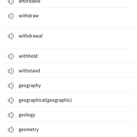
affordable
철회[취소]하다; 그만두다; (예금을) 인출하다; 물러나다, 철수하다
withdraw
(군대의) 철수, 물러남; (원조, 서비스 등의) 철회, (예금 등의) 인출
withdrawal
withhold
withstand
geography
geographical(geographic)
geology
geometry