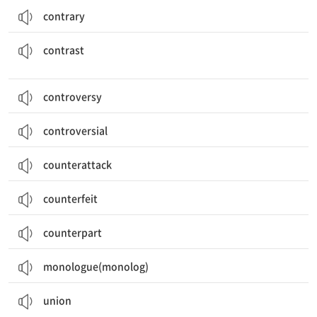
contrary
대조, 대비; 정반대의 물건, 대조가 되는 것; 대조[대비]하다; 대조를 이루다
contrast
controversy
controversial
counterattack
counterfeit
counterpart
monologue(monolog)
(노동) 조합; (동일한 관심사나 목표를 가진) 단체, 클럽; 결합, 연합
union