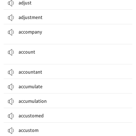
adjust
adjustment
~와 동행하다; (현상 등이) ~에 수반하여 일어나다; [[음악]] 반주하다
accompany
계좌; 설명(하다); 계정; 이유(를 밝히다), 원인(이 되다); (~의 비율을) 차지하다
account
accountant
accumulate
accumulation
accustomed
accustom