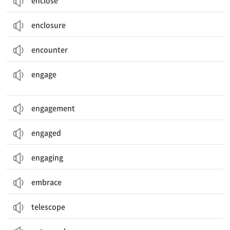
enclose
enclosure
encounter
참여[관여]하다, 종사시키다; (주의를) 끌다, 사로잡다; 약속하다; 약혼하다
engage
engagement
engaged
engaging
embrace
telescope