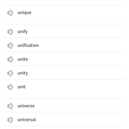
특별한, 독특한; 유일(무이)한; (특정 장소, 사람, 사물에서) 특유의, 고유의
unique
unify
unification
unite
unity
구성 단위, 측정 단위, 유닛; 단일체, 한 개; (병원, 군대 등의) 부문, 부(部)
unit
universe
universal