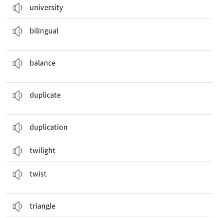
university
2개 국어를 구사할 수 있는; 2개 국어를 사용하는; 2개 국어 구사자
bilingual
(양, 몸 등의) 균형, 평형; 잔고, 잔액; 균형을 잡다; 상쇄하다; (~와) 견주어 보다
balance
(서류 등을) 복사[복제]하다; (똑같이) 되풀이하다; 복사의, 복제의; 복사본, 복제품
duplicate
duplication
twilight
(철사, 실 등을) 꼬다, 감다, (몸을) 틀다; 왜곡하다; 비틀기; (강 등의) 굴곡
twist
triangle