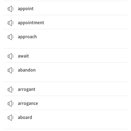
appoint
appointment
~에 접근하다[다가가다]; 다가오다; (문제 등을) 다루다; 접근(법), 해결 방법
approach
await
(사람, 장소 등을) 버리다, 떠나다; (계획, 생각, 신념 등을) 포기하다
abandon
arrogant
arrogance
(배, 기내, 기차 등에) 탑승[승선]하여; (배, 열차, 항공기 등의) 안에서[으로]
aboard