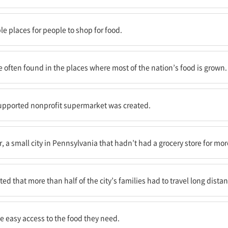
는 지역이다.
le places for people to shop for food.
의 대부분이 재배되는 곳에서 종종 발견된다.
re often found in the places where most of the nation’s food is grown.
퍼 마켓이 만들어졌다.
supported nonprofit supermarket was created.
식료품점이 없었던 펜실베이니아의 작은 도시인 체스터에 위치하고 있다.
r, a small city in Pennsylvania that hadn’t had a grocery store for mor
정의 절반 이상이 식품을 사기 위해 먼 거리를 이동해야만 했다고 추산되었다.
d that more than half of the city’s families had to travel long dista
하는 식품을 쉽게 얻을 수 있다.
ve easy access to the food they need.