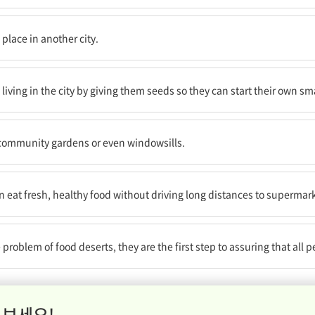
나고 있다.
 place in another city.
사람들에게 그들만의 작은 채소밭을 시작할 수 있도록 씨앗을 나눠줌으로써 그들
iving in the city by giving them seeds so they can start their own sm
수 있다.
 community gardens or even windowsills.
로 먼 거리를 운전해 가지 않고도 신선하고 건강에 좋은 식품을 먹을 수 있다
 eat fresh, healthy food without driving long distances to supermar
 못하겠지만, 그것들은 그들이 어디에 살든지 모든 사람이 건강에 좋은 식품을
problem of food deserts, they are the first step to assuring that all
 보세요!