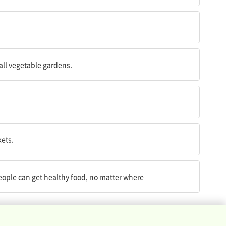
을 돕는다.
all vegetable gardens.
.
kets.
 구할 수 있도록 하는 첫걸음이다.
 people can get healthy food, no matter where