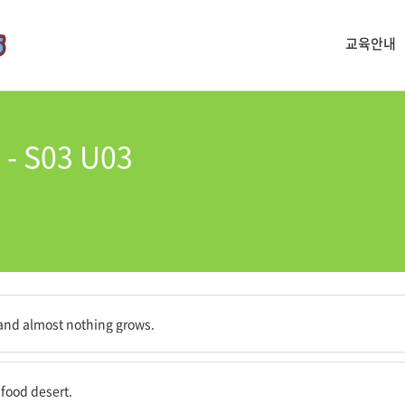
교육안내
 S03 U03
 않는 곳이다.
n and almost nothing grows.
사막이다.
 food desert.