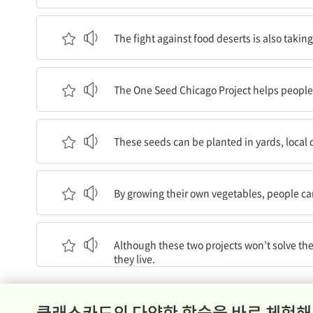
식품 사막에 대한 투쟁은 또 다른 도시에서도 일어
The fight against food deserts is also taking
원 시드 시카고 프로젝트는 그 도시에 살고 있는 
The One Seed Chicago Project helps people l
이 씨앗은 뜰이나 지역 사회 정원과 창턱에도 심을 
These seeds can be planted in yards, local
그들만의 채소를 재배함으로써, 사람들은 슈퍼마켓으
By growing their own vegetables, people can
비록 이 두 프로젝트가 식품 사막 문제를 해결하지는
Although these two projects won’t solve the 
they live.
클래스카드의 다양한 학습을 바로 체험해