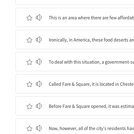
이곳은 사람들이 식품을 살 알맞은 장소가 거의 없
This is an area where there are few affordab
역설적이게도, 미국에서 이 식품 사막은 전국 식품
Ironically, in America, these food deserts a
이 상황을 해결하기 위해, 정부 지원의 비영리 슈
To deal with this situation, a government-
페어 앤드 스퀘어라고 불리는 이것은 10년 이상 
Called Fare & Square, it is located in Cheste
페어 앤드 스퀘어가 문을 열기 전에는, 그 도시 가
Before Fare & Square opened, it was estimate
그러나, 이제는 그 도시 주민 모두가 그들이 필요로 
Now, however, all of the city’s residents ha