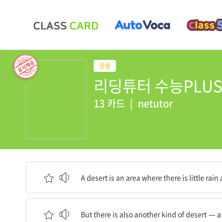
리딩튜터 수능PLUS -
13 카드
|
netutor
사막은 비가 거의 오지 않고 거의 아무것도 자라지
A desert is an area where there is little rai
그런데 또 다른 종류의 사막이 있는데, 바로 식품 
But there is also another kind of desert — a