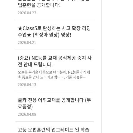
법훈련을 공개합니다!
2026.04.23
★Class5로 완성하는 사고 확장 리딩
수업★ (최정아 원장) 영상!
2026.04.21
(중요) NE능률 교재 공식제공 중지 사
전 안내 드립니다.
오늘은 무거운 마음으로 여러분께, NE능률과의 제
휴 종료를 안내 드리려고 합니다. 기존 제휴를…
2026.04.13
클카 전용 어휘교재를 공개합니다 (무
료증정)
2026.04.08
고등 문법훈련의 업그레이드 된 학습