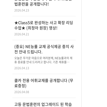
법훈련을 공개합니다!
2026.04.23
★Class5로 완성하는 사고 확장 리딩
수업★ (최정아 원장) 영상!
2026.04.21
(중요) NE능률 교재 공식제공 중지 사
전 안내 드립니다.
오늘은 무거운 마음으로 여러분께, NE능률과의 제
휴 종료를 안내 드리려고 합니다. 기존 제휴를…
2026.04.13
클카 전용 어휘교재를 공개합니다 (무
료증정)
2026.04.08
고등 문법훈련의 업그레이드 된 학습