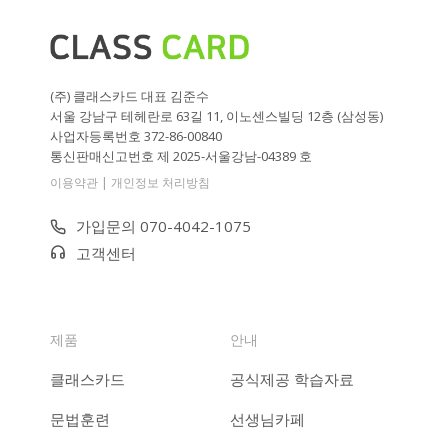
(주) 클래스카드 대표 김준수
서울 강남구 테헤란로 63길 11, 이노센스빌딩 12층 (삼성동)
사업자등록번호 372-86-00840
통신판매신고번호 제 2025-서울강남-04389 호
|
이용약관
개인정보 처리방침
가입문의 070-4042-1075
고객센터
제품
안내
클래스카드
공식제공 학습자료
문법훈련
선생님카페