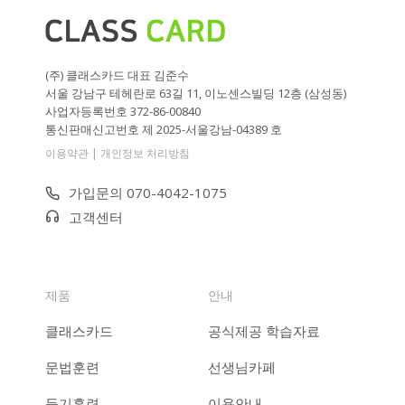
(주) 클래스카드 대표 김준수
서울 강남구 테헤란로 63길 11, 이노센스빌딩 12층 (삼성동)
사업자등록번호 372-86-00840
통신판매신고번호 제 2025-서울강남-04389 호
|
이용약관
개인정보 처리방침
가입문의 070-4042-1075
고객센터
제품
안내
클래스카드
공식제공 학습자료
문법훈련
선생님카페
듣기훈련
이용안내