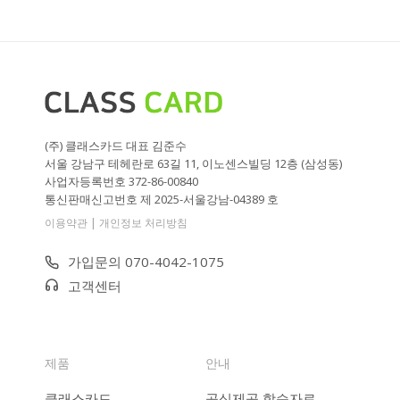
(주) 클래스카드 대표 김준수
서울 강남구 테헤란로 63길 11, 이노센스빌딩 12층 (삼성동)
사업자등록번호 372-86-00840
통신판매신고번호 제 2025-서울강남-04389 호
|
이용약관
개인정보 처리방침
가입문의 070-4042-1075
고객센터
제품
안내
클래스카드
공식제공 학습자료