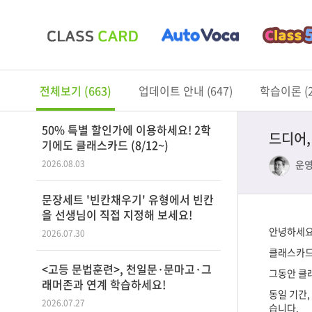
전체보기 (663)
업데이트 안내 (647)
학습이론 (2
50% 특별 할인가에 이용하세요! 2학
드디어
기에도 클래스카드 (8/12~)
운
2026.08.03
문장세트 '빈칸채우기' 유형에서 빈칸
을 선생님이 직접 지정해 보세요!
안녕하세요
2026.07.30
클래스카드
<고등 문법훈련>, 천일문·문마고·그
그동안 클
래머존과 연계 학습하세요!
동일 기간
2026.07.27
습니다.