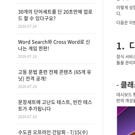
이렇게 성
30개의 단어세트를 단 20초만에 업로
다.
드 할 수 있다구요?
다음은 이
2026.07.24
Word Search와 Cross Word로 신
1.
나는 게임 한판!
정식 서비
2026.07.16
들을 관리하
고등 문법 훈련 전체 콘텐츠 (65개 유
닛) 전격 공개!
-
클래
2026.07.10
대시보드 형
반의 개성
문장세트에 고난도 테스트, 빈칸 테스
트가 추가됩니다
2026.07.10
수도권 오프라인 간담회 - 7/15(수)