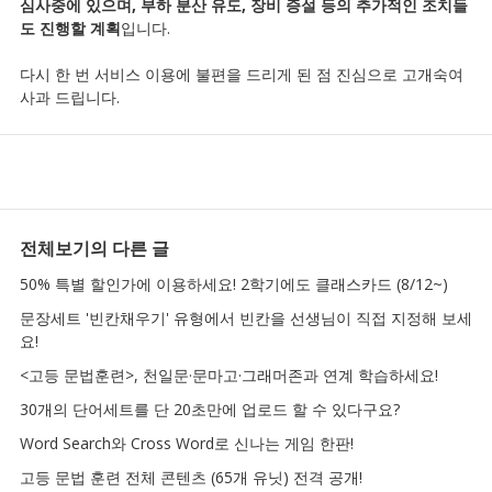
심사중에 있으며,
부하 분산 유도, 장비 증설 등의 추가적인 조치들
도 진행할 계획
입니다.
다시 한 번 서비스 이용에 불편을 드리게 된 점 진심으로 고개숙여
사과 드립니다.
전체보기
의 다른 글
50% 특별 할인가에 이용하세요! 2학기에도 클래스카드 (8/12~)
문장세트 '빈칸채우기' 유형에서 빈칸을 선생님이 직접 지정해 보세
요!
<고등 문법훈련>, 천일문·문마고·그래머존과 연계 학습하세요!
30개의 단어세트를 단 20초만에 업로드 할 수 있다구요?
Word Search와 Cross Word로 신나는 게임 한판!
고등 문법 훈련 전체 콘텐츠 (65개 유닛) 전격 공개!