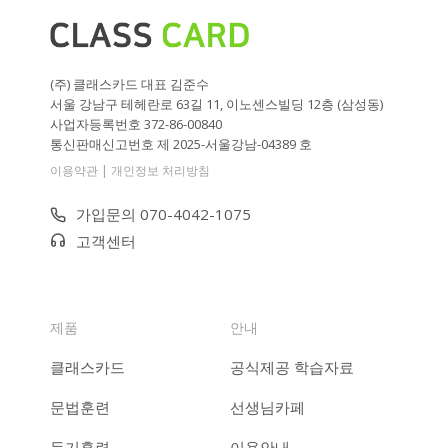
(주) 클래스카드 대표 김준수
서울 강남구 테헤란로 63길 11, 이노센스빌딩 12층 (삼성동)
사업자등록번호 372-86-00840
통신판매신고번호 제 2025-서울강남-04389 호
|
이용약관
개인정보 처리방침
가입문의 070-4042-1075
고객센터
제품
안내
클래스카드
공식제공 학습자료
문법훈련
선생님카페
듣기훈련
이용안내