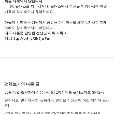
록은 삭제되지 않습니다.
단, 클래스를 지우시거나, 클래스에서 학생을 제외하시면 학습
기록이 삭제되오니 유의하세요.
아울러 김영림 선생님께서 공유해주신 과목별 세부특기사항 기재
사례도 참조해보시기 바랍니다.
대구 새론중 김영림 선생님 세특 기록 사
례 :
http://bit.ly/2k7jwPm
전체보기
의 다른 글
50% 특별 할인가에 이용하세요! 2학기에도 클래스카드 (8/12~)
문장세트 '빈칸채우기' 유형에서 빈칸을 선생님이 직접 지정해 보세
요!
<고등 문법훈련>, 천일문·문마고·그래머존과 연계 학습하세요!