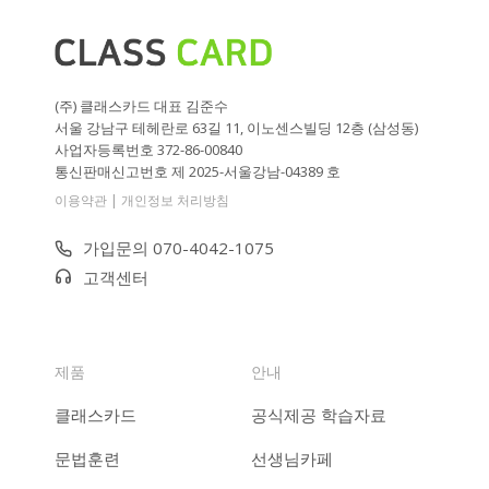
(주) 클래스카드 대표 김준수
서울 강남구 테헤란로 63길 11, 이노센스빌딩 12층 (삼성동)
사업자등록번호 372-86-00840
통신판매신고번호 제 2025-서울강남-04389 호
|
이용약관
개인정보 처리방침
가입문의 070-4042-1075
고객센터
제품
안내
클래스카드
공식제공 학습자료
문법훈련
선생님카페