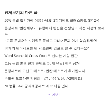
전체보기
의 다른 글
50% 특별 할인가에 이용하세요! 2학기에도 클래스카드 (8/12~)
문장세트 '빈칸채우기' 유형에서 빈칸을 선생님이 직접 지정해 보세
요!
<고등 문법훈련>, 천일문·문마고·그래머존과 연계 학습하세요!
30개의 단어세트를 단 20초만에 업로드 할 수 있다구요?
Word Search와 Cross Word로 신나는 게임 한판!
고등 문법 훈련 전체 콘텐츠 (65개 유닛) 전격 공개!
문장세트에 고난도 테스트, 빈칸 테스트가 추가됩니다
수도권 오프라인 간담회 - 7/15(수) 일산, 7/20(광교)
NE능률 교재 공식제공세트 계속 제공 안내
더보기