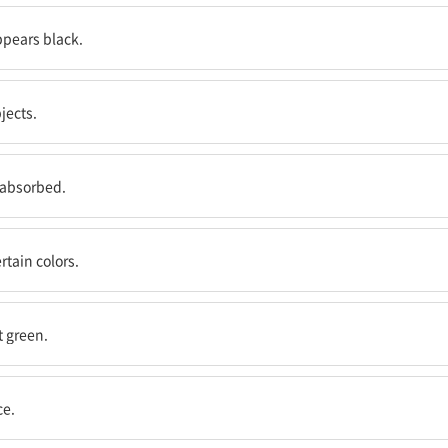
.
ppears black.
.
jects.
.
t absorbed.
다.
rtain colors.
수한다.
t green.
ce.