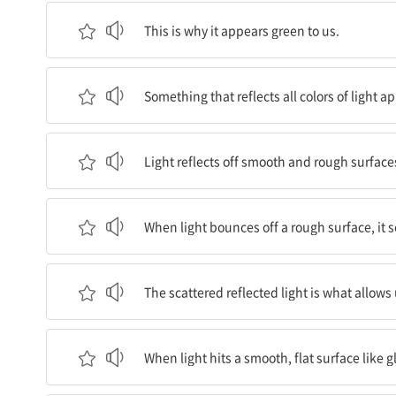
이 때문에 나뭇잎이 우리에게 녹색으로 보인다.
This is why it appears green to us.
모든 색의 빛을 반사하는 것은 흰색으로 보인다.
Something that reflects all colors of light a
빛은 다른 방식으로 매끄럽고 거친 표면에서 반사
Light reflects off smooth and rough surface
빛이 거친 표면에 부딪쳐 튀어나올 때는 분산된다
When light bounces off a rough surface, it s
분산된 반사광은 우리가 사물을 보게 해주는 것이
The scattered reflected light is what allows 
빛이 유리나 금속 같이 매끄럽고 평평한 표면에 부딪
When light hits a smooth, flat surface like g
하지만 분산되지는 않는다.