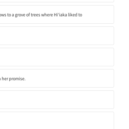
나무 숲에 불과 용암류를 보내지 않기로 약속했다.
ws to a grove of trees where Hi‘iaka liked to
n her promise.