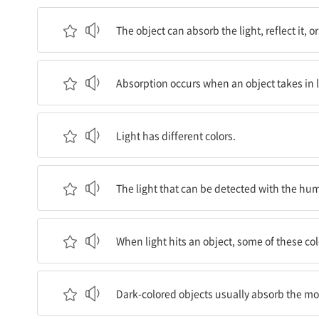
그 물체는 빛을 흡수하거나, 반사하거나, 굴절시킬 
The object can absorb the light, reflect it, or 
흡수는 물체가 빛을 받아들일 때 일어난다.
Absorption occurs when an object takes in l
빛은 여러 가지의 색을 가지고 있다.
Light has different colors.
인간의 눈으로 감지될 수 있는 빛은 빨강, 주황, 노랑
The light that can be detected with the huma
빛이 물체와 부딪칠 때, 이 색들 중 일부가 흡수된
When light hits an object, some of these co
어두운 색의 물체가 보통 가장 많은 빛을 흡수한다
Dark-colored objects usually absorb the mos