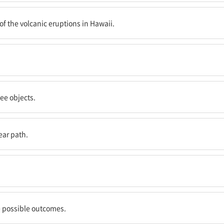
산 폭발을 일으킨다고 말한다.
 of the volcanic eruptions in Hawaii.
다.
see objects.
알 것이다.
ear path.
실이다.
다.
ee possible outcomes.