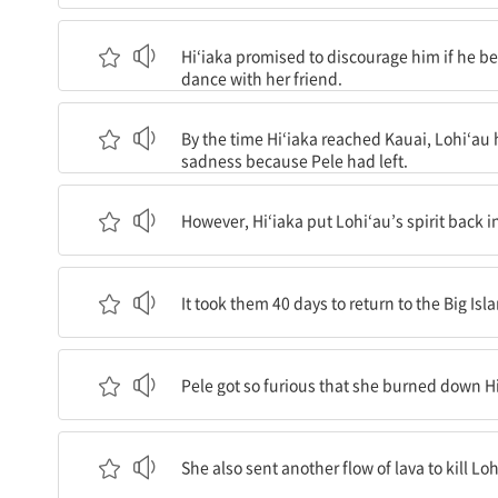
히이아카는 만약 추장이 자신에게 마음을 뺏기면 그
Hi‘iaka promised to discourage him if he bec
dance with her friend.
히이아카가 카우아이에 도착했을 때는, 로히아우가 
By the time Hi‘iaka reached Kauai, Lohi‘au 
sadness because Pele had left.
하지만 히이아카는 로히아우의 영혼을 다시 몸에 넣
However, Hi‘iaka put Lohi‘au’s spirit back i
그들이 빅아일랜드로 돌아가는 데는 40일이 걸렸는데
It took them 40 days to return to the Big Is
펠레는 너무나 화가 나서 용암류로 히이아카의 나무
Pele got so furious that she burned down Hi‘i
또한 로히아우를 죽이기 위해 다른 용암류를 보냈
She also sent another flow of lava to kill Loh