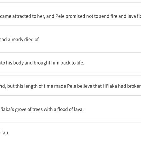
를 단념시키기로 약속했고, 펠레는 히이아카가 친구와 함께 춤추기 좋아했던 
ame attracted to her, and Pele promised not to send fire and lava flo
이미 슬픔으로 죽어 있었다. 펠레가 떠나 버렸기 때문이었다.
had already died of
어 그를 다시 살렸다.
nto his body and brought him back to life.
, 이 긴 시간은 펠레로 하여금 히이아카가 약속을 깼다고 믿게 했다.
land, but this length of time made Pele believe that Hi‘iaka had broke
 숲을 태워버렸다.
aka’s grove of trees with a flood of lava.
다.
i‘au.