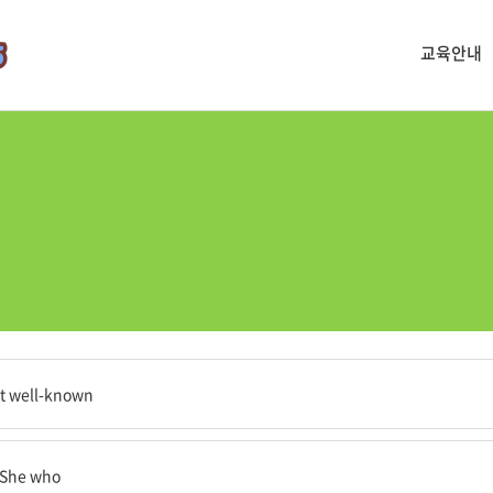
교육안내
 중 한 명이다.
ost well-known
드는 이”로 묘사한다.
“She who