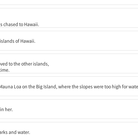
 해서 하와이로 쫓겨났다고 한다.
as chased to Hawaii.
려고 시도했다.
islands of Hawaii.
만, 언니가 매번 그녀의 집을 물에 잠기게 했다.
ved to the other islands,
time.
데, 그곳에서는 봉우리가 너무 높아서 물이 닿을 수 없었다.
Mauna Loa on the Big Island, where the slopes were too high for wate
환영했다.
in her.
harks and water.