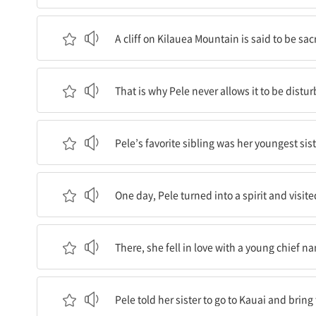
킬라우에아 산의 절벽은 이 오빠에게 신성하다고 
A cliff on Kilauea Mountain is said to be sac
그 때문에 펠레는 그곳이 화산 증기의 구름에 의해 
That is why Pele never allows it to be distu
펠레가 좋아하는 자매는 춤의 요정인 막내 여동생
Pele’s favorite sibling was her youngest siste
어느 날, 펠레가 요정으로 변해서 카우아이의 북쪽
One day, Pele turned into a spirit and visite
거기서, 그녀는 로히아우라는 젊은 추장과 사랑에 
There, she fell in love with a young chief n
펠레는 여동생에게 카우아이로 가서 추장을 그녀에
Pele told her sister to go to Kauai and bring 