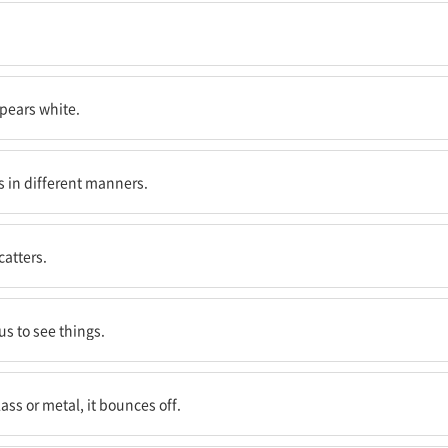
ppears white.
된다.
s in different manners.
.
catters.
다.
us to see things.
칠 때, 그것은 반사된다.
lass or metal, it bounces off.