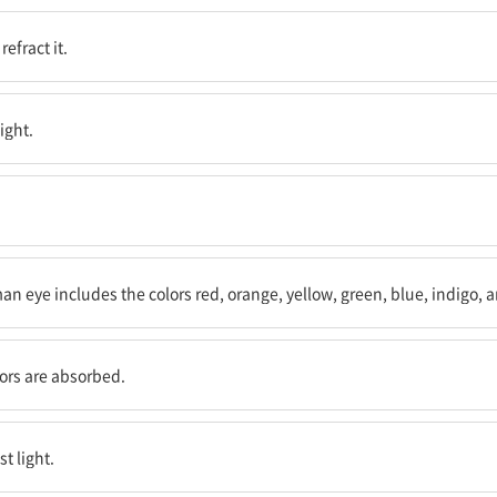
수 있다.
refract it.
ight.
, 초록, 파랑, 남색, 보라의 색들을 포함한다.
n eye includes the colors red, orange, yellow, green, blue, indigo, a
다.
lors are absorbed.
.
t light.