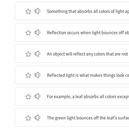
모든 색의 빛을 흡수하는 것은 검은색으로 보인다
Something that absorbs all colors of light a
반사는 빛이 물체에 부딪쳐 튀어나올 때 일어난다
Reflection occurs when light bounces off ob
물체는 흡수되지 않은 어떤 색이든 반사하게 된다
An object will reflect any colors that are no
반사된 빛은 사물이 어떤 색으로 보이게 하는 것이
Reflected light is what makes things look ce
예를 들어, 나뭇잎은 녹색을 제외한 모든 색을 흡
For example, a leaf absorbs all colors excep
녹색 빛은 나뭇잎의 표면에 부딪쳐 튀어나온다.
The green light bounces off the leaf’s surfa