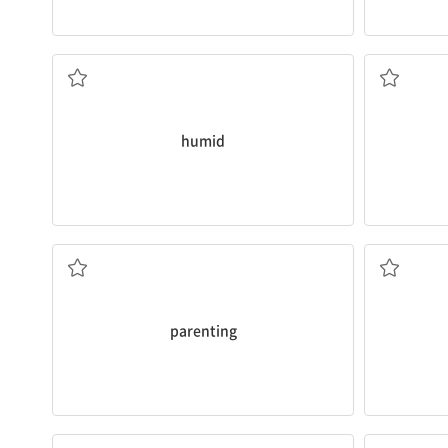
습한, 축축한
humid
육아
parenting
열대 지방의