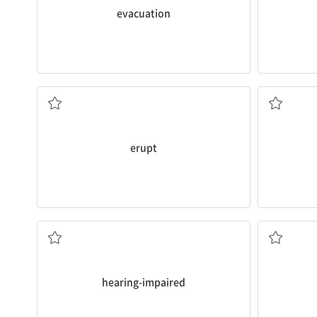
evacuation
분출하다, 터지다
erupt
청각 장애의
(기증 
hearing-impaired