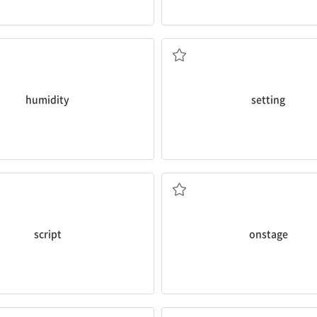
습도, 습기
환경; 무대
humidity
setting
대본
무대 위에서의
script
onstage
운동하다
걱정하는