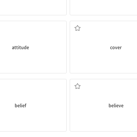
태도
덮다, 가리다
attitude
cover
신념; 생각, 믿음
믿다
belief
believe
똑똑한; 지능이 있는
지능