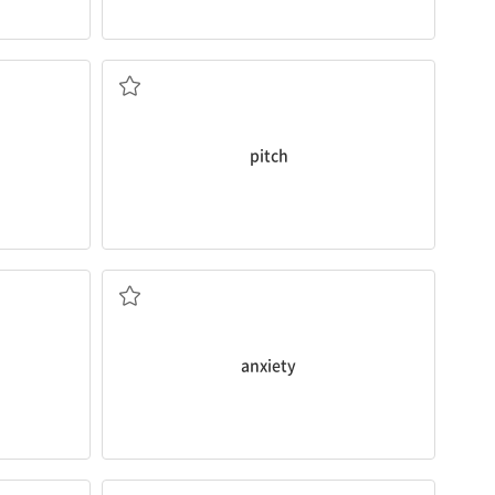
정도; 음의 높이
pitch
불안; 열망
anxiety
집이 없는, 길을 잃은