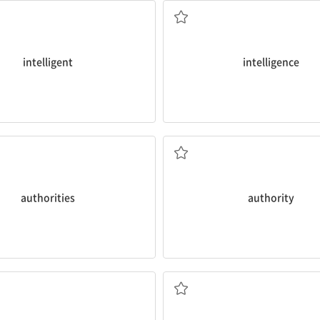
intelligent
intelligence
당국, 관계자
지휘권; 권한
authorities
authority
대피시키다; 피난하다
명령하다; 명령