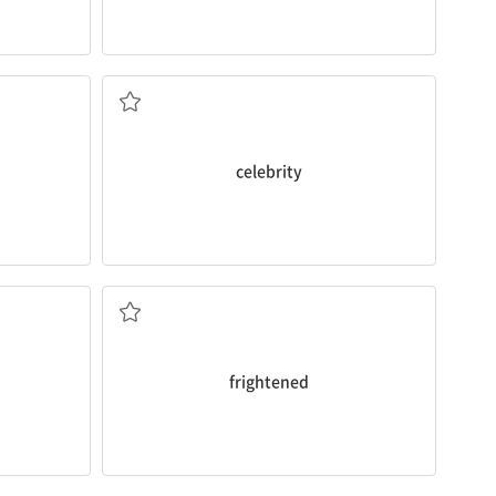
유명인사
celebrity
겁먹은, 무서워하는
frightened
은퇴[퇴직]하다