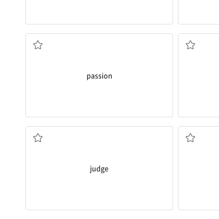
열정
passion
판사; 판단하다
judge
~를 겁먹게 하다