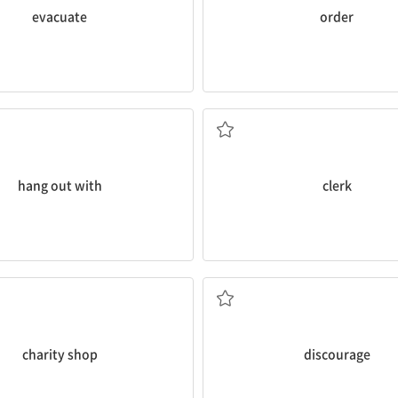
evacuate
order
~와 시간을 보내다
점원
hang out with
clerk
물품으로 운영되는) 중고품 가게
막다; 좌절시키다
charity shop
discourage