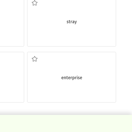
stray
기업
enterprise