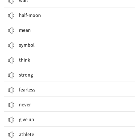
wait
half-moon
mean
symbol
think
strong
fearless
never
give up
athlete