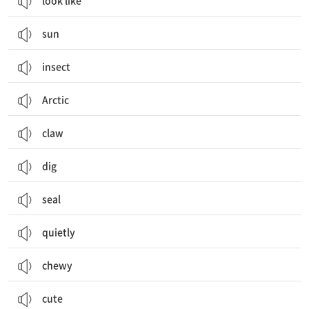
look like
sun
insect
Arctic
claw
dig
seal
quietly
chewy
cute