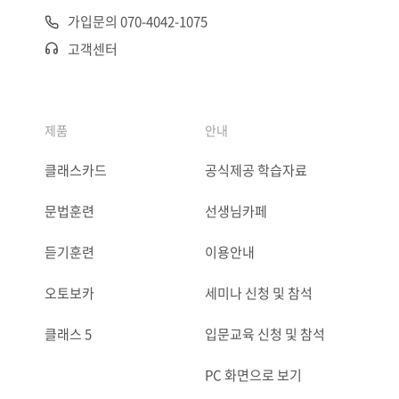
가입문의 070-4042-1075
고객센터
제품
안내
클래스카드
공식제공 학습자료
문법훈련
선생님카페
듣기훈련
이용안내
오토보카
세미나 신청 및 참석
클래스 5
입문교육 신청 및 참석
PC 화면으로 보기