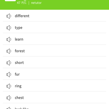
47 카드
|
netutor
different
type
learn
forest
short
fur
ring
chest