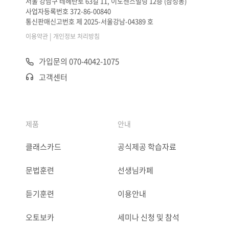
서울 강남구 테헤란로 63길 11, 이노센스빌딩 12층 (삼성동)
사업자등록번호 372-86-00840
통신판매신고번호 제 2025-서울강남-04389 호
|
이용약관
개인정보 처리방침
가입문의 070-4042-1075
고객센터
제품
안내
클래스카드
공식제공 학습자료
문법훈련
선생님카페
듣기훈련
이용안내
오토보카
세미나 신청 및 참석