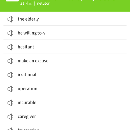
21 카드
|
netutor
the elderly
be willing to-v
hesitant
make an excuse
irrational
operation
incurable
caregiver