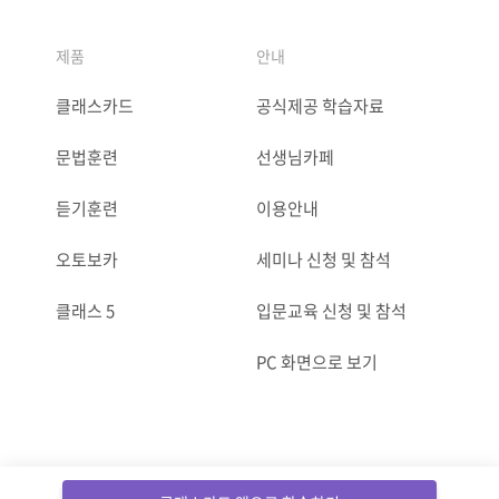
제품
안내
클래스카드
공식제공 학습자료
문법훈련
선생님카페
듣기훈련
이용안내
오토보카
세미나 신청 및 참석
클래스 5
입문교육 신청 및 참석
PC 화면으로 보기
ⓒCLASSCARD. All Rights reserved.