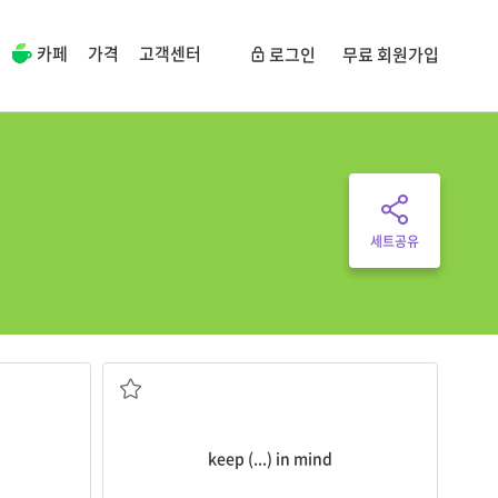
카페
가격
고객센터
로그인
무료 회원가입
세트공유
...을 명심[유념]하다
keep (...) in mind