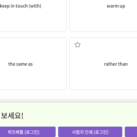
keep in touch (with)
warm up
...와 같은
...보다는[... 대신에]
the same as
rather than
 보세요!
퀴즈배틀 (로그인)
시험지 인쇄 (로그인)