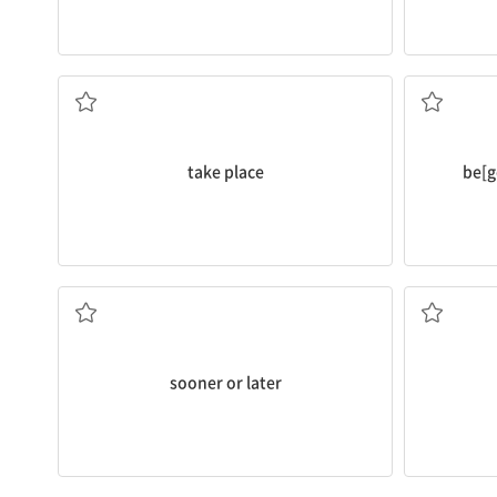
(사건 등이) 일어나다, (행사 등이) 열리다
take place
be[g
조만간
sooner or later
어려움을 겪다
나