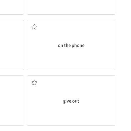
전화상으로, 통화 중인
on the phone
공개[발표]하다, (소리, 빛 등을) 내다, 나눠주다
give out
잠시 후에, 곧