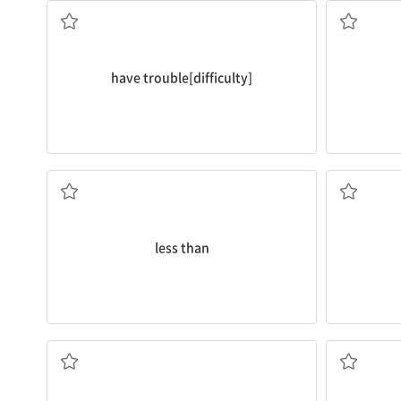
have trouble[difficulty]
...보다 적은[... 미만]
less than
... 둘레를 돌다