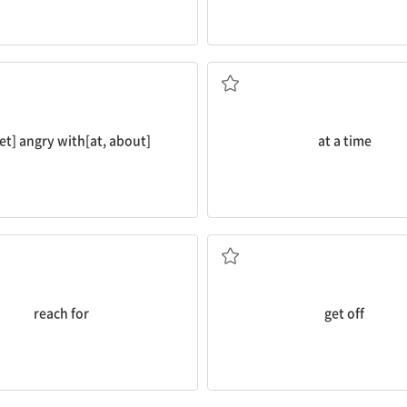
...에게[에 대해] 화를 내다
한 번에
et] angry with[at, about]
at a time
...로 손을 뻗다
(탈것에서) 내리다
reach for
get off
타내다[의미하다], 지지하다
...와 비슷하다