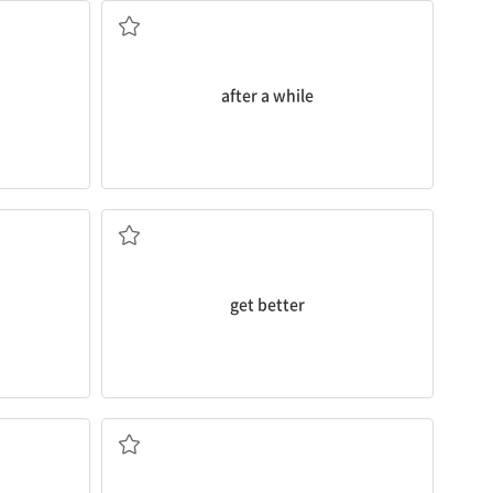
after a while
더 좋아지다, (병 등이) 회복되다
get better
 하다
...에 만족하다