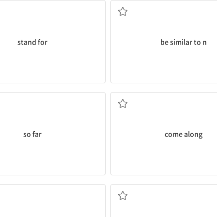
stand for
be similar to n
지금까지, 여기까지
함께 가다[오다]
so far
come along
(...와) 연락하고 지내다
준비 운동을 하다, 따뜻하게