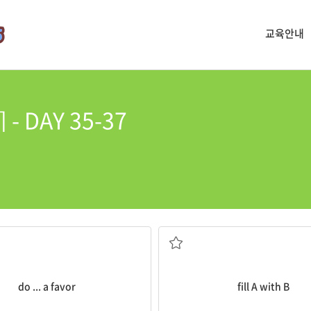
교육안내
- DAY 35-37
탁을 들어주다, ...에게 호의를 베풀다
A를 B로 채우다
do ... a favor
fill A with B