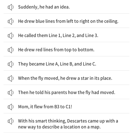
Suddenly, he had an idea.
He drew blue lines from left to right on the ceiling.
He called them Line 1, Line 2, and Line 3.
He drew red lines from top to bottom.
They became Line A, Line B, and Line C.
When the fly moved, he drew a star in its place.
Then he told his parents how the fly had moved.
Mom, it flew from B3 to C1!
그의 기발한 생각으로, 데카르트는 지도에서 위치를 설명할 새로운 방식을 찾을 수 있었습니다.
With his smart thinking, Descartes came up with a
new way to describe a location on a map.