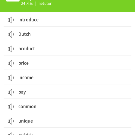
24 카드
|
netutor
introduce
Dutch
product
price
income
pay
common
unique