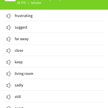
38 카드
|
netutor
frustrating
suggest
far away
close
keep
living room
sadly
still