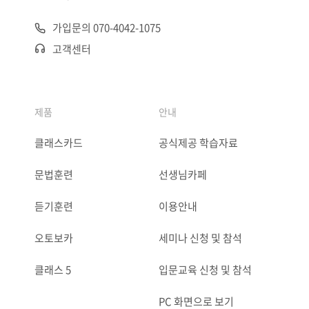
가입문의 070-4042-1075
고객센터
제품
안내
클래스카드
공식제공 학습자료
문법훈련
선생님카페
듣기훈련
이용안내
오토보카
세미나 신청 및 참석
클래스 5
입문교육 신청 및 참석
PC 화면으로 보기