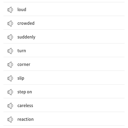
loud
crowded
suddenly
turn
corner
slip
step on
careless
reaction