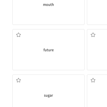
mouth
n. 미래
future
n. 설탕
sugar