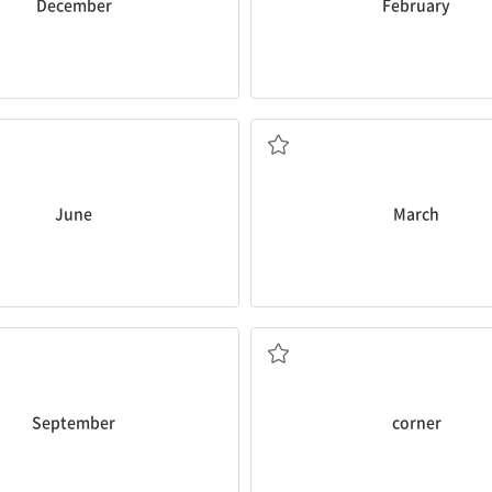
December
February
n. 6월
n. 3월
June
March
n. 9월
n. (건물·사물의) 모서
September
corner