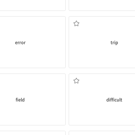
n. 실수, 오류
n. 여행
error
trip
n. 들판; 현장
a. 어려운
field
difficult
n. 달
n. 상