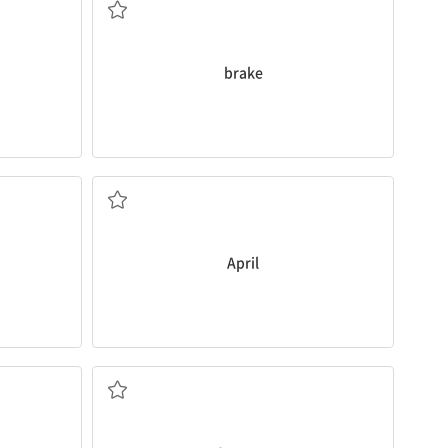
brake
n. 4월
April
n. 1월