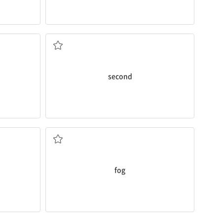
a. 두 번째의
second
n. 안개
fog
n. 이, 치아