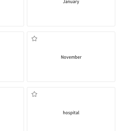
January
n. 11월
November
리
n. 병원
hospital