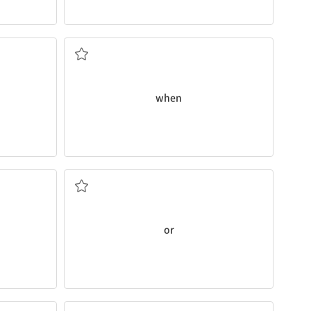
ad. 언제
when
conj. 또는
or
n. 제동 장치 / v. 브레이크를 밟다