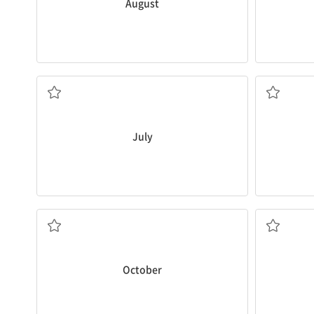
August
n. 7월
July
n. 10월
October