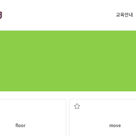
교육안내
n. (건물의) 층
v. 움직이다, 이사하다
floor
move