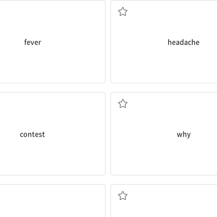
fever
headache
n. 대회, 시합
ad. 왜, 어째서
contest
why
n. 선물
n. 손수레, 카트