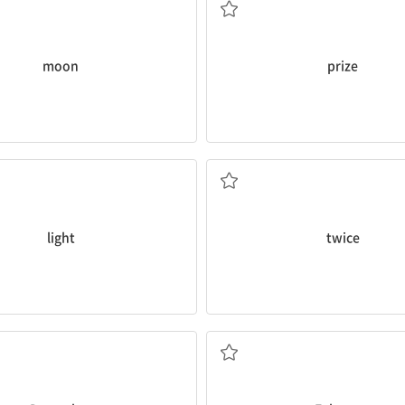
moon
prize
n. 빛
ad. 두 번
light
twice
n. 12월
n. 2월