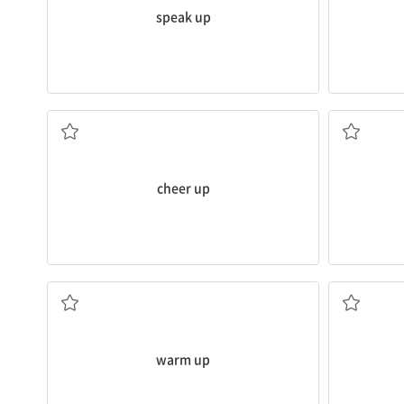
speak up
격려하다, 기운 나게 하다; 기운 내다
(사업 등
cheer up
준비 운동을 하다
...을 감당하
warm up