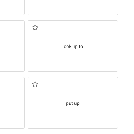
존경하다
look up to
(집 따위를) 짓다, 세우다
put up
(먹은 것을) 토하다