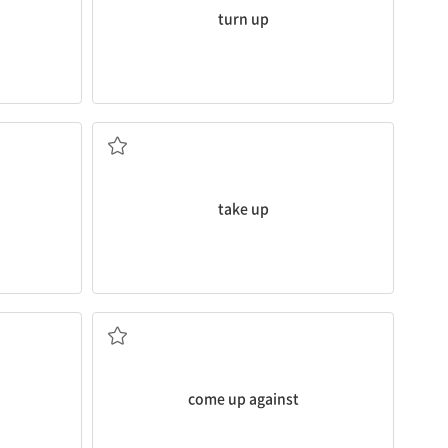
turn up
시작하다; (시간, 장소 따위를) 차지하다
등을) 시동시키
(새로운 활동을) 시작하다; (이야기 따위를) 다시
take up
(문제, 반대 등에) 직면하다
 뒤처진 것을
come up against