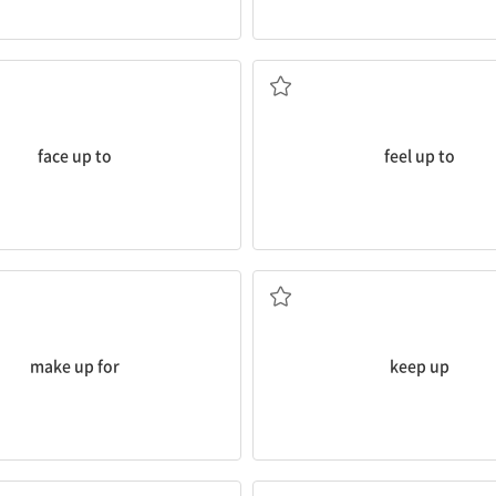
고 대처하다
...을 할 기분이 들다; ...을 할 수
 등에) 용감하게 맞서다; ...을 인정하
face up to
feel up to
해 등을) 보상하다, 만회하다
(상태 등을) 유지하다
make up for
keep up
비, 눈 등이) 멎다, 약해지다
(차가) 멈추다