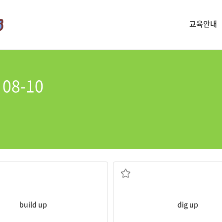
교육안내
08-10
격, 자신감 등을) 쌓다, 쌓아 올리다
파내다
build up
dig up