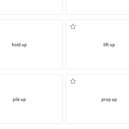
떠받치다
들어 올리다
hold up
lift up
쌓이다; 쌓다, 쌓아 올리다
(버팀목 등으로) 받치다
pile up
prop up
, 주장을) 옹호하다, 지지하다
자지 않고 일어나 있다