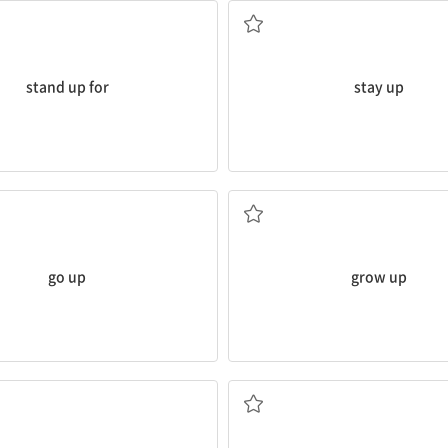
stand up for
stay up
가격, 온도 등이) 상승하다
성숙하다, 어른이 되다
go up
grow up
속도를 높이다
(양, 속도 따위를) 증가시키다,