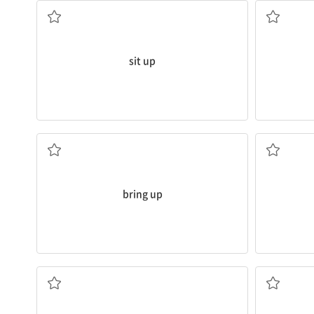
sit up
키우다
(
bring up
큰 소리로 말하다