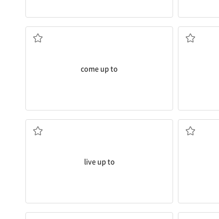
...에 가까이 가다; (수준, 기대 등에) 달하다
(사람, 문제
come up to
응하다
(손
(기대, 명성 등에 따라) 생활하다; (기대 등에) 부
live up to
(차 등이) 서다
(