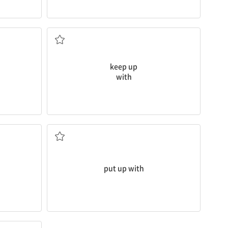
 있을 것 같다
(사람,시류 등에) 뒤떨어지지 않게 따라가다
keep up
with
(불평하지 않고) 참고 견디다
put up with