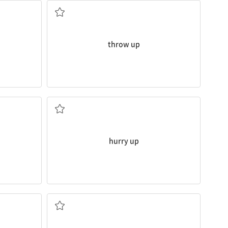
throw up
서두르다
hurry up
명, 난방 등을) 밝게[세게] 하다
 강화하다
(라디오, 텔레비전 등의) 소리를 크게 하다; (조