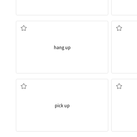
(옷 등을) 걸다; 걸려 있다; 전화를 끊다
hang up
줍다, 집어 올리다; (차로) 도중에 태우다
pick up
일어나 앉다; 자지 않고 앉아서 보내다
(권리