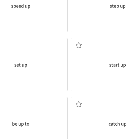
speed up
step up
다
을) 시작하다; (단체를) 창설하다
(사업 등을) 시작하다; (엔진, 차 
set up
start up
다
만회하다
다; ...의 책임이다; ...가 결정할 일이
(움직이는 사람, 물건을) 따라잡다;
be up to
catch up