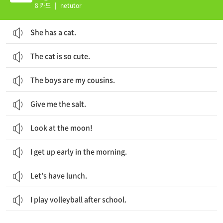
8 카드
|
netutor
She has a cat.
The cat is so cute.
The boys are my cousins.
Give me the salt.
Look at the moon!
I get up early in the morning.
Let’s have lunch.
I play volleyball after school.