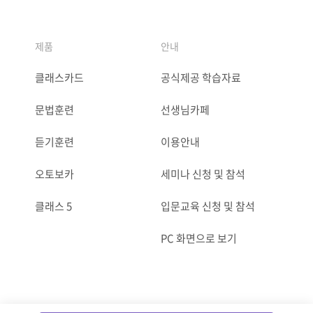
제품
안내
클래스카드
공식제공 학습자료
문법훈련
선생님카페
듣기훈련
이용안내
오토보카
세미나 신청 및 참석
클래스 5
입문교육 신청 및 참석
PC 화면으로 보기