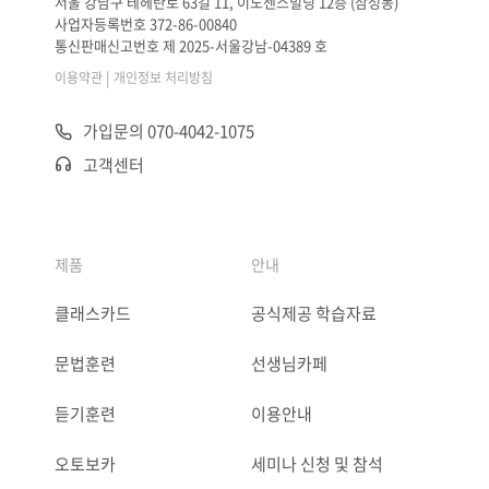
서울 강남구 테헤란로 63길 11, 이노센스빌딩 12층 (삼성동)
사업자등록번호 372-86-00840
통신판매신고번호 제 2025-서울강남-04389 호
|
이용약관
개인정보 처리방침
가입문의 070-4042-1075
고객센터
제품
안내
클래스카드
공식제공 학습자료
문법훈련
선생님카페
듣기훈련
이용안내
오토보카
세미나 신청 및 참석