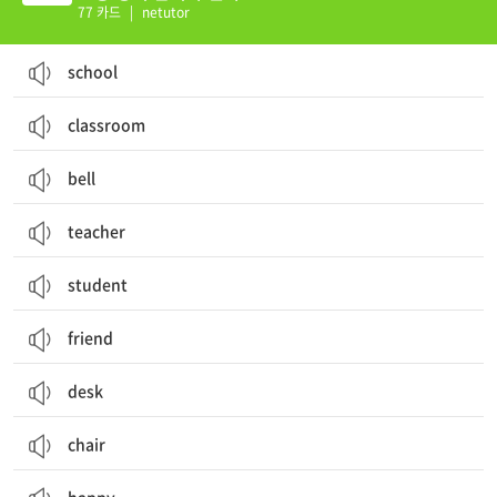
77 카드
|
netutor
school
classroom
bell
teacher
student
friend
desk
chair