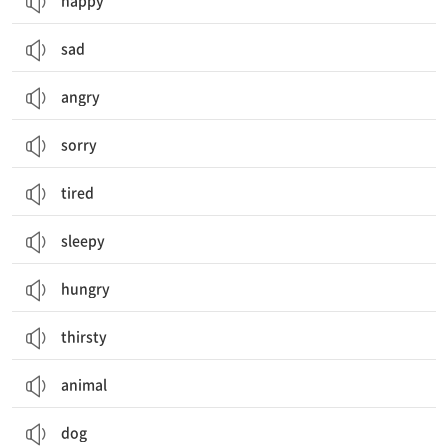
happy
sad
angry
sorry
tired
sleepy
hungry
thirsty
animal
dog