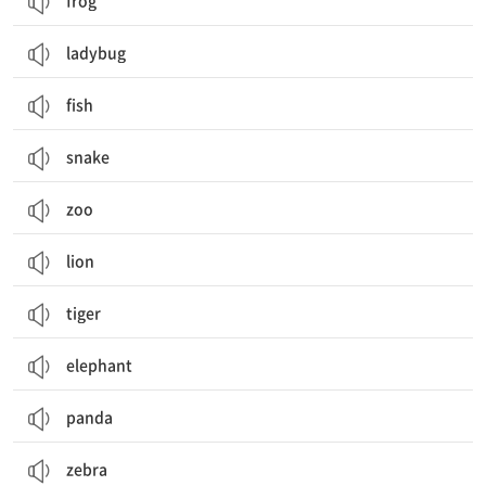
frog
ladybug
fish
snake
zoo
lion
tiger
elephant
panda
zebra