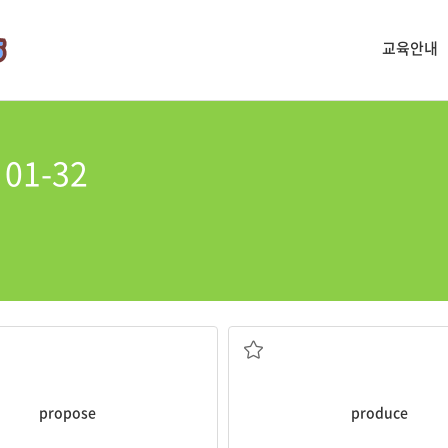
교육안내
01-32
하다; (이론 등을) 제시하다
생산[제조]하다; 농산물
propose
produce