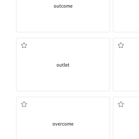
outcome
(가스, 감정 등의) 배출구, 표출 방법; 상점
~보
outlet
(곤란, 장애 등을) 극복하다, 이겨내다
간과하다
overcome