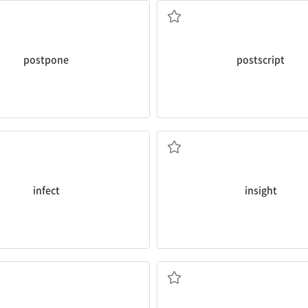
postpone
postscript
감염시키다; 오염시키다
통찰력
infect
insight
개요; 윤곽, 외형
전망, 예측; 견해, 사고방식;