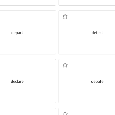
떠나다, 출발하다
발견하다, 찾아내다
depart
detect
언]하다; (세관 등에) 신고하다
토론[논쟁](하다); 숙고
declare
debate
(떠)맡다, ~의 책임을 지다
~의 기저를 이루다, 기본이