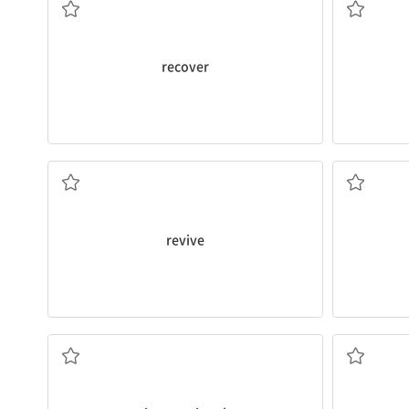
recover
소생[회복]시키다; 되살아나게 하다
여전
revive
국제적인, 국가 간의
통