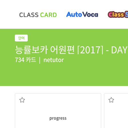
능률보카 어원편 [2017] - DAY 
734 카드
|
netutor
전진(하다); 진보(하다)
제안
progress