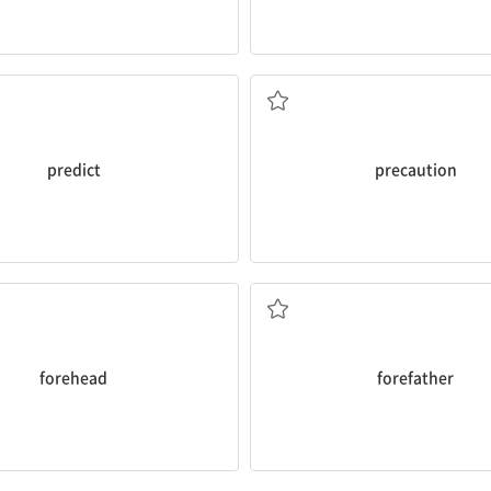
예언하다, 예측[예상]하다
조심, 경계; 예방책
predict
precaution
이마
선조, 조상
forehead
forefather
연기하다, 뒤로 미루다
(편지의) 추신; (책, 논문 등의