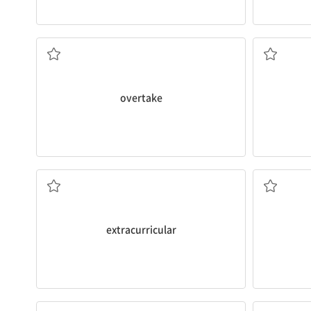
따라잡다; (재난 등이) 덮치다, 압도하다
overtake
정규 교과 과정 이외의, 과외의
extracurricular
(건강, 기능 등을) 회복하다; 되찾다