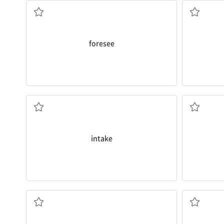
foresee
섭취(량)
intake
결과, 성과