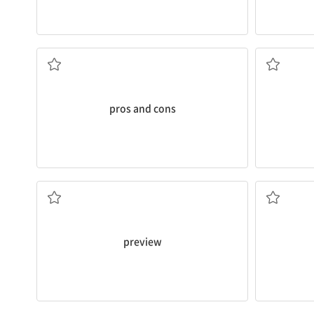
찬반양론, 장단점
pros and cons
미리 보기; 시사(회), 시연(을 보다[보이다])
preview
예견[예지]하다