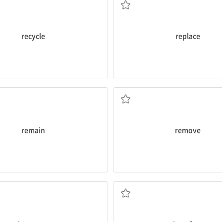
recycle
replace
히 ~인 상태이다; 남아 있다
제거하다; 옮기다, 이전시
remain
remove
역하다; 이해하다; 연출하다
간섭하다; 방해하다