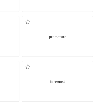
시기상조의, 조급한; 너무 이른, 조기의
premature
으뜸가는, 중요한; 선두의, 맨 앞[먼저]의
foremost
) 후기
수입, 소득