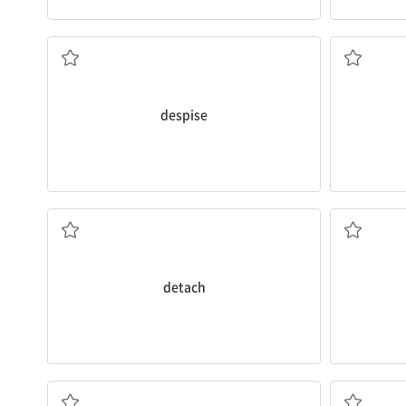
경멸하다, 얕보다
despise
분리하다, 떼어내다
선언[공
detach
(변화 등을) 겪다, 경험하다