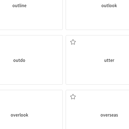
outline
outlook
다 뛰어나다, ~을 능가하다
완전한, 전적인; 말하다; (소리 
outdo
utter
; 못보고 넘어가다; 눈감아 주다
해외로, 해외에 있는
overlook
overseas