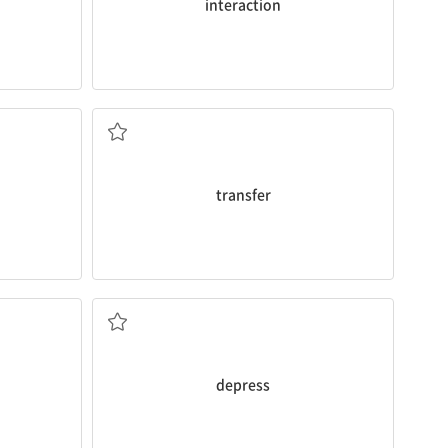
interaction
전근(하다); 환승(하다); 전송(하다)
transfer
낙담시키다; 불경기로 만들다
depress