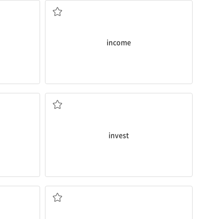
income
투자하다
invest
 경치
뛰어난, 아주 훌륭한, 두드러진