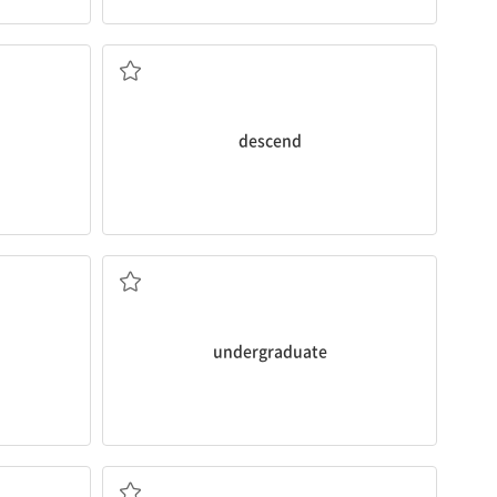
내려가다; (~의) 자손이다, 전해지다
descend
하다
대학생(의), 학부생(의)
undergraduate
 되다
(숨을) 내쉬다, (공기 등을) 내뿜다