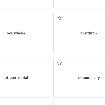
압도하다; 당황하게 하다
전복시키다; 폐지하다; 
overwhelm
overthrow
지구 밖의, 외계의
이상한; 비범한, 대단한
extraterrestrial
extraordinary
재활용하다, 재생하다
대신하다; 교체하다, 대체