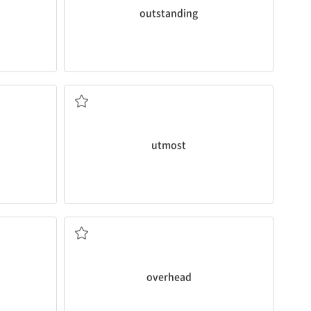
outstanding
등을) 내다
최대의, 극도의
utmost
머리 위에, (하늘) 높이
overhead