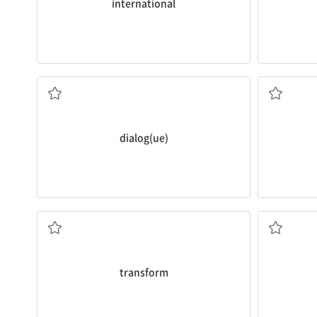
international
대화, 문답, 회화
dialog(ue)
변형[변화]시키다
번역
transform