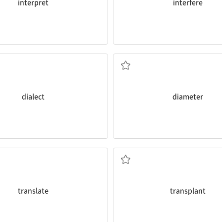
interpret
interfere
방언, 사투리
지름, 직경
dialect
diameter
하다; ~로 여기다, 해석하다
옮겨 심다; 이식(하다)
translate
transplant