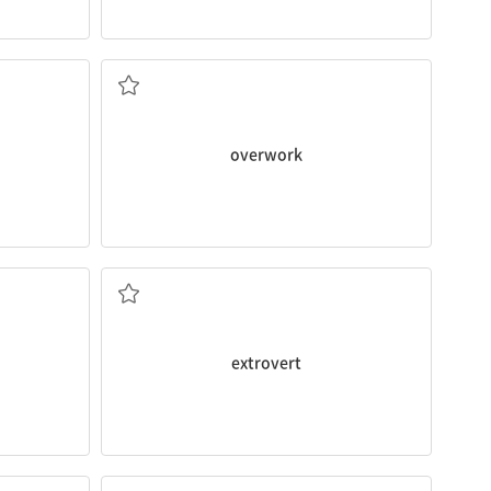
타도
과로하다[시키다]
overwork
외향적인 사람
extrovert
하다
생식[번식]하다; 복제하다; 재생하다