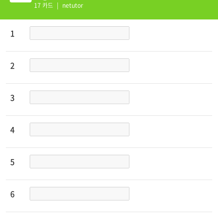
RAMMAR PRACTICE 4
17 카드
|
netutor
1;1;
A-1
1
1;1;
A-2
2
1;1;
A-3
3
1;1;
A-4
4
1;1;
A-5
5
1;1;
A-6
6
1;1;
A-7