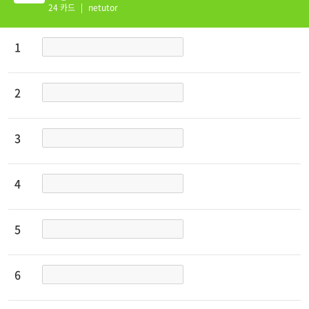
RAMMAR PRACTICE 2
24 카드
|
netutor
1;1;
A-1
1
1;1;
A-2
2
1;1;
A-3
3
1;1;
A-4
4
1;1;
A-5
5
1;1;
A-6
6
1;1;
A-7