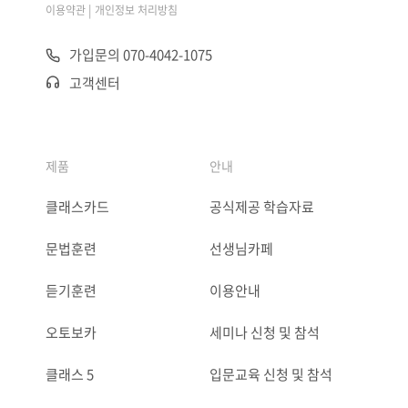
|
이용약관
개인정보 처리방침
가입문의 070-4042-1075
고객센터
제품
안내
클래스카드
공식제공 학습자료
문법훈련
선생님카페
듣기훈련
이용안내
오토보카
세미나 신청 및 참석
클래스 5
입문교육 신청 및 참석