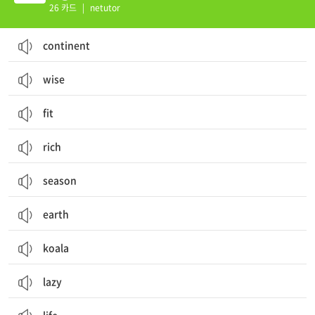
26 카드
|
netutor
continent
wise
fit
rich
season
earth
koala
lazy