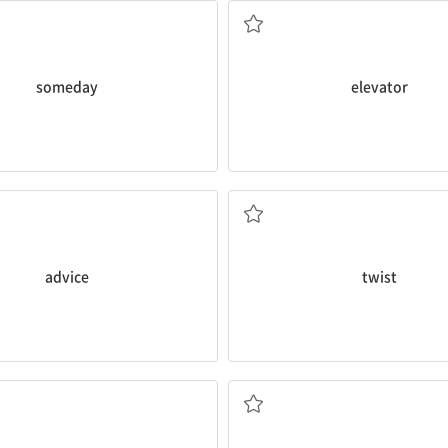
someday
elevator
조언
비틀다
advice
twist
노트북 컴퓨터
하프