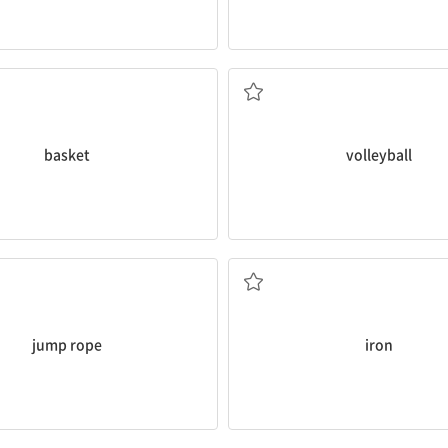
바구니
배구
basket
volleyball
줄넘기
다리미
jump rope
iron
언젠가
엘리베이터