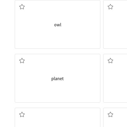
owl
행성
planet
유니폼