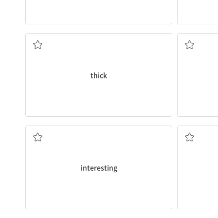
두꺼운
thick
흥미로운
interesting
부엉이