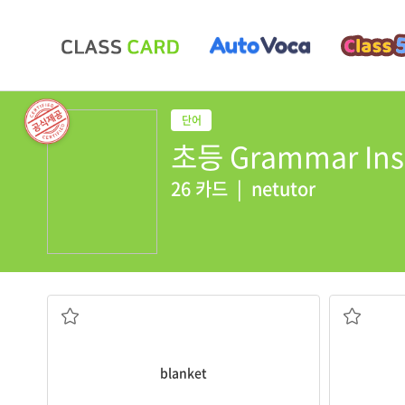
초등 Grammar Insi
26 카드
|
netutor
담요
blanket