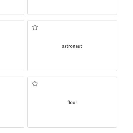
우주 비행사
astronaut
바닥
floor
옷장