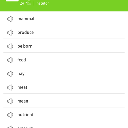
24 카드
|
netutor
mammal
produce
be born
feed
hay
meat
mean
nutrient