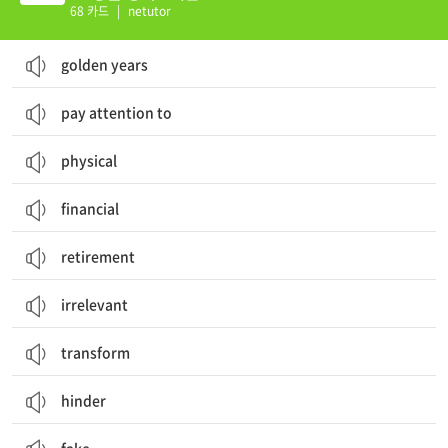
68 카드
|
netutor
golden years
pay attention to
physical
financial
retirement
irrelevant
transform
hinder