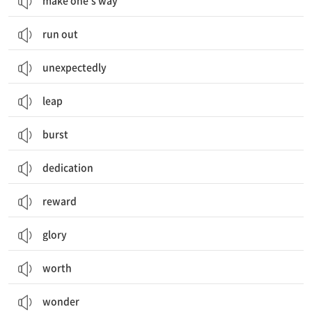
make one’s way
run out
unexpectedly
leap
burst
dedication
reward
glory
worth
wonder