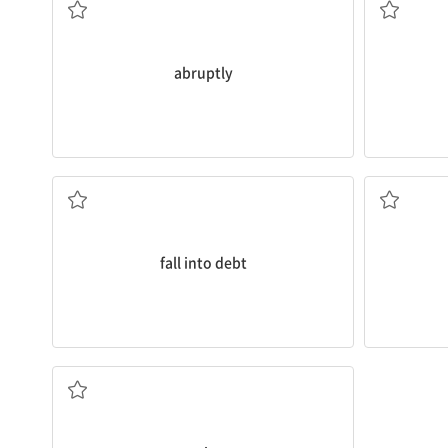
abruptly
빚지다
fall into debt
조심하는, 신중한