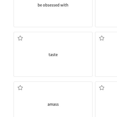
be obsessed with
취향
taste
축적하다, 모으다
amass