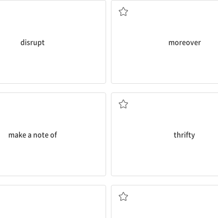
disrupt
moreover
⋯을 써 놓다, 필기하다
검소한, 절약하는
make a note of
thrifty
꼭두각시, 작은 인형
조종하다; 조작하다