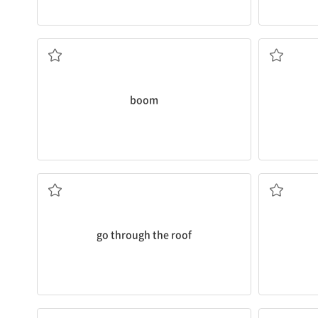
(갑작스러운) 인기; 호황하다
boom
치솟다, 급등하다
1
go through the roof
갑자기, 불쑥