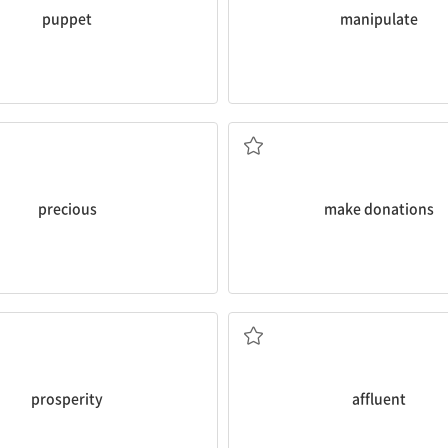
puppet
manipulate
귀중한, 값비싼
기부하다
precious
make donations
번영, 번성, 부(富)
부유한, 유복한
prosperity
affluent