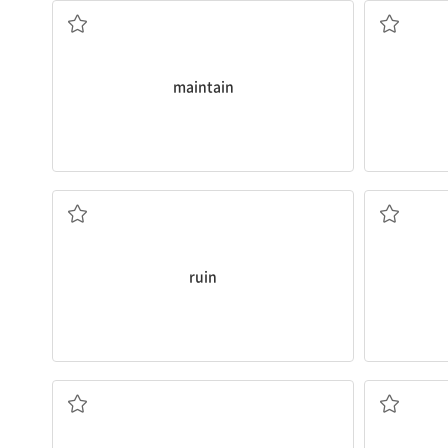
maintain
망치다
ruin
…에 사로잡히다