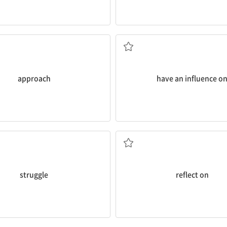
접근하다, 다가가다
…에 영향을 주다[미치다
approach
have an influence o
, 노력하다 2 몸싸움하다 3 싸우다
되돌아보다, 심사숙고하
struggle
reflect on
혼란케 하다, 방해하다
게다가, 더욱이