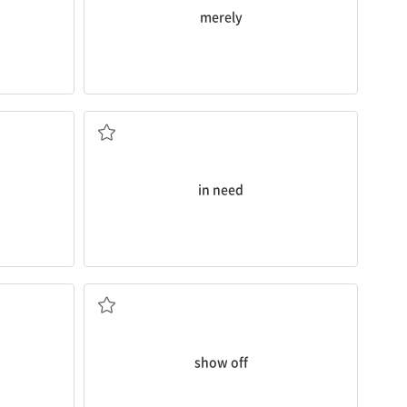
merely
어려움에 처한
in need
~을 과시하다
show off