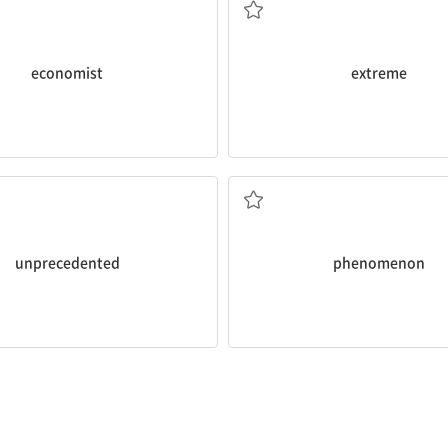
economist
extreme
전례 없는, 유례 없는
현상
unprecedented
phenomenon