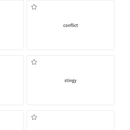
conflict
인색한, 쩨쩨한
stingy
단지, 그저