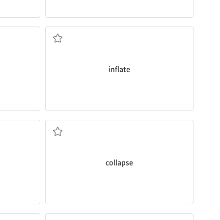
오르다, 상승하다
inflate
다
(가격이) 폭락하다; 무너지다, 붕괴하다
collapse
이성이 있는; 합리적인