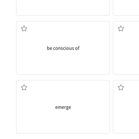
…을 자각하다, 인식하다
be conscious of
나오다, 나타나다
1 애쓰다
emerge
지속하다; 유지하다