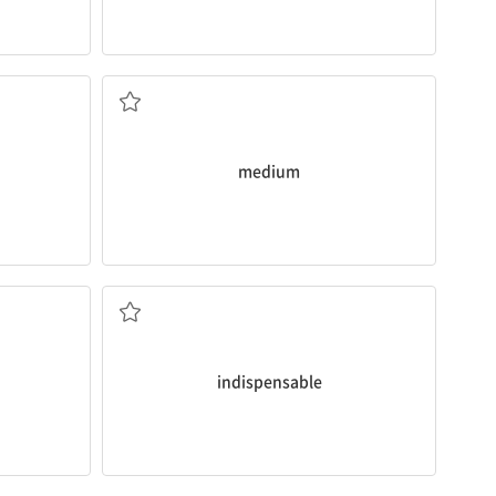
]
매개(체)
n
medium
다
없어서는 안 될, 필수적인
indispensable
대립, 충돌; 싸움