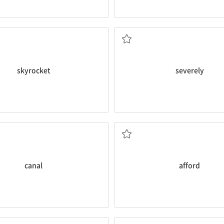
급격히 치솟다
심하게, 엄하게
skyrocket
severely
. 운하, 수로 2. (체내의) 관
~할 수 있다; 여유가 있
canal
afford
경제학자
극도의; 과격한