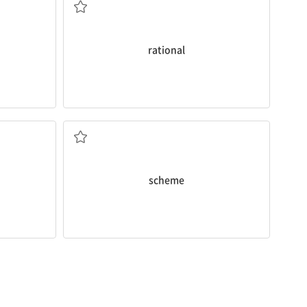
rational
계획; 음모
scheme