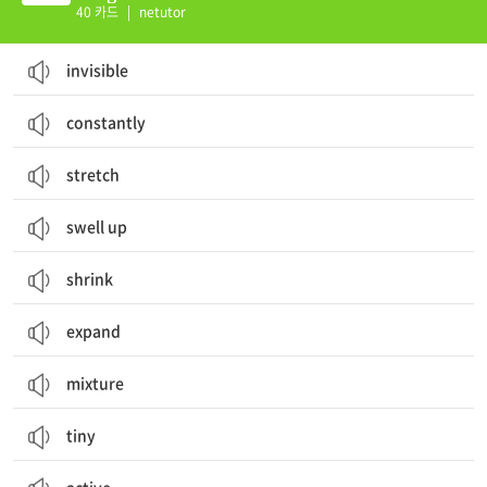
40 카드
|
netutor
invisible
constantly
stretch
swell up
shrink
expand
mixture
tiny