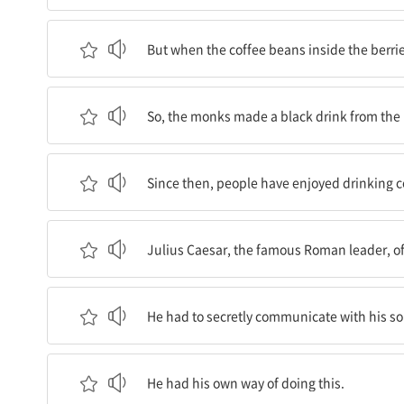
그러나 열매들 안의 커피콩들이 타기 시작했을 때,
But when the coffee beans inside the berri
그래서, 그 수도사들은 탄 콩들로 검은색 음료를 
So, the monks made a black drink from the
그때 이후로, 사람들은 커피 마시는 것을 즐겨 왔다
Since then, people have enjoyed drinking c
유명한 로마의 지도자인 줄리어스 시저는 자주 전
Julius Caesar, the famous Roman leader, of
그는 전쟁터에서 그의 군인들과 몰래 연락해야 했
He had to secretly communicate with his sol
그는 이것을 하는 자신만의 방법을 가지고 있었다
He had his own way of doing this.