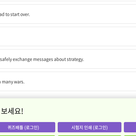
다.
d to start over.
 안전하게 주고받기 위해 이 체계를 사용했다.
o safely exchange messages about strategy.
 승리하는 것을 도왔다.
in many wars.
 보세요!
퀴즈배틀 (로그인)
시험지 인쇄 (로그인)