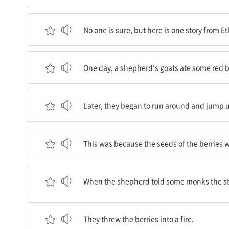
아무도 확신하지 못하지만, 여기에 에티오피아에서 
No one is sure, but here is one story from Et
어느 날, 한 양치기의 염소들이 이상한 관목에 달린
One day, a shepherd’s goats ate some red b
나중에, 그것들은 뛰어다니고 펄쩍펄쩍 뛰기 시작
Later, they began to run around and jump
이것은 그 열매들의 씨앗들이 커피콩들이었고, 그
This was because the seeds of the berries 
양치기가 몇몇 수도사들에게 그 이야기를 말했을 때
When the shepherd told some monks the stor
그들은 그 열매들을 불 속으로 던졌다.
They threw the berries into a fire.