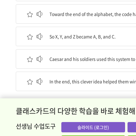
알파벳의 끝쪽으로 가면, 암호는 다시 시작해야 했
Toward the end of the alphabet, the code ha
따라서 X, Y, Z는 A, B, C가 되었다.
So X, Y, and Z became A, B, and C.
시저와 그의 군인들은 그들의 전략에 관한 메시지를
Caesar and his soldiers used this system t
결국, 이 영리한 아이디어는 그들이 많은 전쟁에서
In the end, this clever idea helped them w
클래스카드의 다양한 학습을 바로 체험해
선생님 수업도구
슬라이드 (로그인)