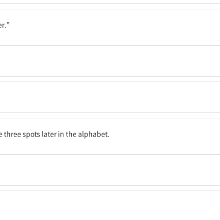
er.”
!
 오는 글자를 썼다.
e three spots later in the alphabet.