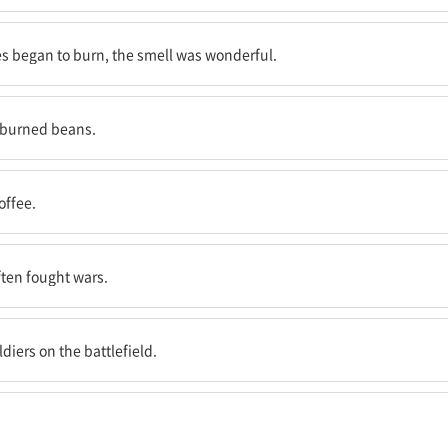
 냄새가 정말 좋았다.
es began to burn, the smell was wonderful.
만들었다.
 burned beans.
.
offee.
쟁을 했다.
ten fought wars.
다.
diers on the battlefield.
.