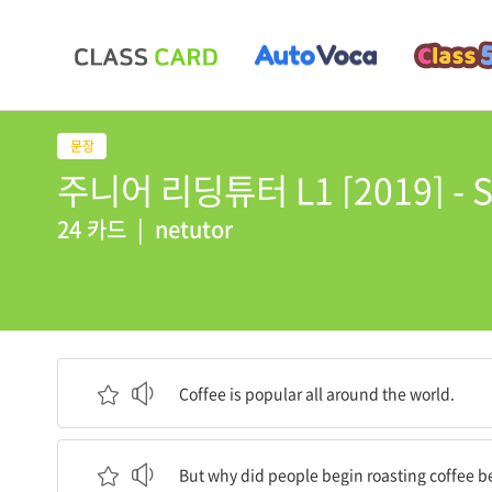
주니어 리딩튜터 L1 [2019] - S
24 카드
|
netutor
커피는 전 세계에서 인기가 있다.
Coffee is popular all around the world.
그런데 왜 사람들은 커피콩을 볶기 시작했을까?
But why did people begin roasting coffee 