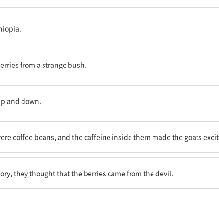
유래한 한 이야기가 있다.
hiopia.
 어떤 빨간 열매들을 먹었다.
erries from a strange bush.
했다.
 up and down.
것들 안에 있는 카페인이 염소들을 흥분되게 만들었기 때문이었다.
were coffee beans, and the caffeine inside them made the goats exci
, 그들은 그 열매들이 악마에게서 왔다고 생각했다.
y, they thought that the berries came from the devil.