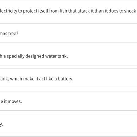
부터 자신을 보호하기 위해서는 물고기에 충격을 주어 잡아먹기 위해서보다 더
ectricity to protect itself from fish that attack it than it does to shock
 켤까?
tmas tree?
착된다.
th a specially designed water tank.
 건전지처럼 작동하게 한다.
nk, which make it act like a battery.
me it moves.
y.
리의 조명으로 이동한다.