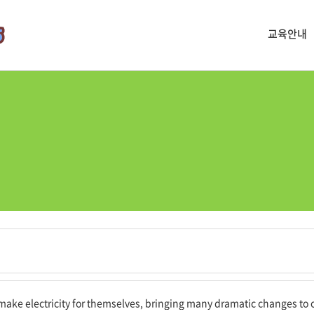
교육안내
만드는 법을 찾아내어 우리 삶에 많은 극적인 변화를 가져왔다.
ake electricity for themselves, bringing many dramatic changes to o