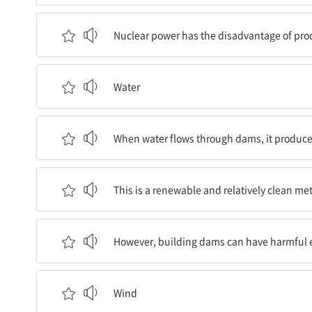
원자력은 방사능폐기물을 생산하는 단점이 있지만,
Nuclear power has the disadvantage of produ
물
Water
물이 댐을 통해 흐르면, 발전기를 작동시키는 에너
When water flows through dams, it produce
이는 재생 가능하고 상대적으로 깨끗한 전기생산 
This is a renewable and relatively clean met
하지만, 댐 건설은 물 속에 사는 식물과 동물에 해로
However, building dams can have harmful ef
바람
Wind