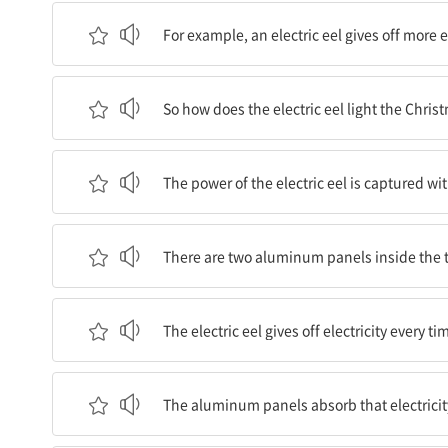
예를 들어, 전기뱀장어는 자신을 공격하는 물고기로
For example, an electric eel gives off more el
그럼 전기뱀장어는 어떻게 크리스마스 트리 조명을
So how does the electric eel light the Chris
전기뱀장어의 전력은 특별히 설계된 물탱크에 포
The power of the electric eel is captured wi
탱크 안에는 두 개의 알루미늄 판이 있어, 물탱크가
There are two aluminum panels inside the ta
전기뱀장어는 움직일 때마다 전기를 방출한다.
The electric eel gives off electricity every ti
알루미늄 판들은 그 전기를 흡수한다.
The aluminum panels absorb that electricit
그 다음에 전기는 알루미늄 판에서 크리스마스 트