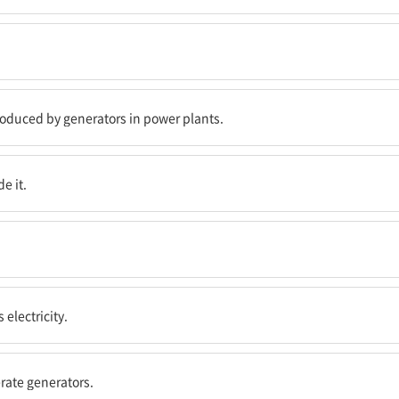
발전기에 의해 생산된다.
produced by generators in power plants.
e it.
electricity.
와 있다.
rate generators.