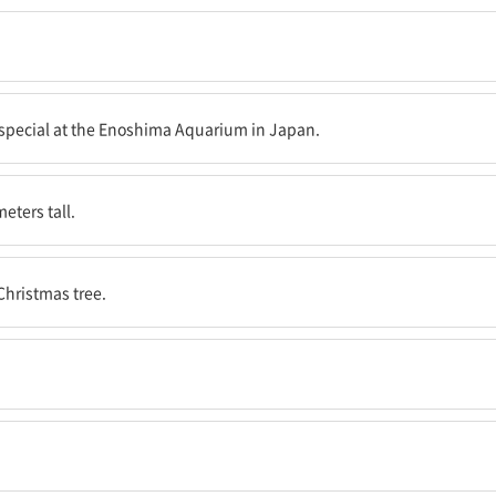
 있을까?
이 있다.
g special at the Enoshima Aquarium in Japan.
eters tall.
이 달려 있다.
 Christmas tree.