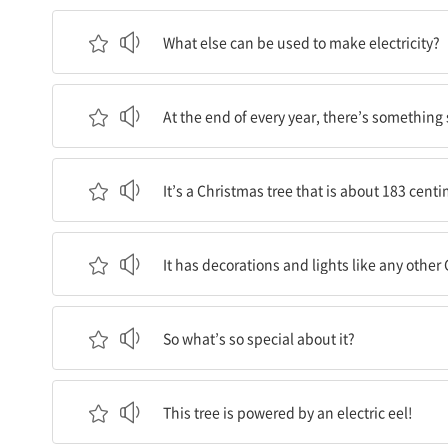
전기를 만들기 위해서는 이 밖에 무엇이 이용될 수
What else can be used to make electricity?
매년 말, 일본 에노시마 수족관에는 뭔가 특별한 것
At the end of every year, there’s somethin
바로 약 183 센티미터 높이의 크리스마스 트리다.
It’s a Christmas tree that is about 183 centim
다른 크리스마스 트리와 마찬가지로 장식물과 조명
It has decorations and lights like any other
그럼 무엇이 그렇게 특별할까?
So what’s so special about it?
이 트리는 전기뱀장어로부터 전력을 공급받는다!
This tree is powered by an electric eel!