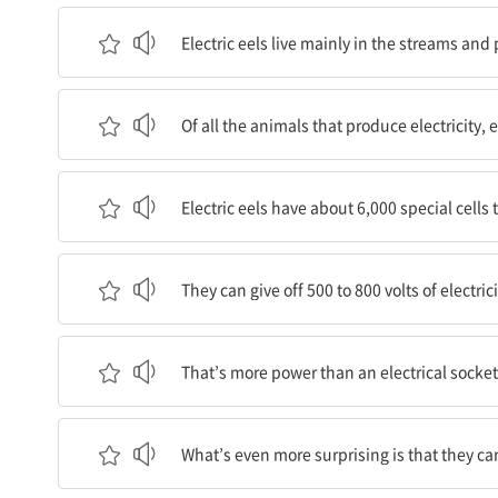
전기뱀장어는 주로 남아메리카의 시내와 못에 산다
Electric eels live mainly in the streams an
전기를 생산하는 모든 동물들 가운데, 전기뱀장어가
Of all the animals that produce electricity, e
전기뱀장어는 건전지처럼 전력을 저장하는 약 6000
Electric eels have about 6,000 special cells 
이 세포들은 500에서 800 볼트의 전기를 방출할 
They can give off 500 to 800 volts of electrici
이는 당신의 집에 있는 전기 콘센트보다도 많은 전
That’s more power than an electrical socke
더욱 놀라운 것은 이들이 방출하는 전기의 양을 조
What’s even more surprising is that they can 