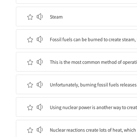
증기
Steam
화석연료는 연소되어 증기를 만들 수 있고, 이 증기
Fossil fuels can be burned to create steam,
이는 발전기를 작동시키는 가장 흔한 방법이다.
This is the most common method of operati
안타깝게도, 화석연료 연소는 대량의 탄소를 공기에
Unfortunately, burning fossil fuels releases
원자력 사용은 증기를 생성하는 다른 방식이다.
Using nuclear power is another way to crea
원자력반응은 많은 열을 생산하고, 이 열은 그 다음
Nuclear reactions create lots of heat, whic